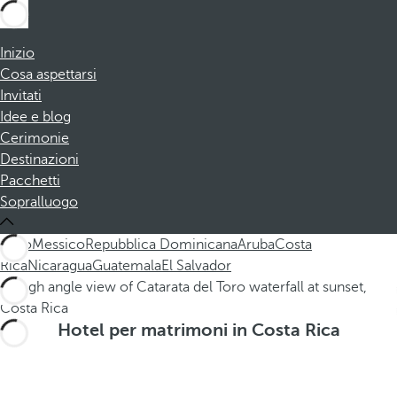
Inizio
Cosa aspettarsi
Invitati
Idee e blog
Cerimonie
Destinazioni
Pacchetti
Sopralluogo
Tutto
Messico
Repubblica Dominicana
Aruba
Costa
Rica
Nicaragua
Guatemala
El Salvador
Hotel per matrimoni in Costa Rica