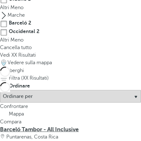
Altri
Meno
Marche
Barceló
2
Occidental
2
Altri
Meno
Cancella tutto
Vedi
XX
Risultati
Vedere sulla mappa
4
alberghi
Filtra (
XX
Risultati)
Ordinare
Confrontare
Mappa
Compara
Barceló Tambor - All Inclusive
Puntarenas, Costa Rica