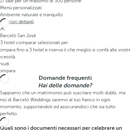
17 sale per un massimo di 500 persone
Menù personalizzati
Ambiente naturale e tranquillo
Ulteriori dettagli
Barceló San José
/3 hotel comparar selezionati per
mpara fino a 3 hotel e riserva il che meglio si confà alle vostr
cessità
hiudi
ompara
Domande frequenti
Hai delle domande?
Sappiamo che un matrimonio può suscitare molti dubbi, ma
noi di Barceló Weddings saremo al tuo fianco in ogni
momento, supportandoti ed assicurandoci che sia tutto
perfetto.
Quali sono i documenti necessari per celebrare un