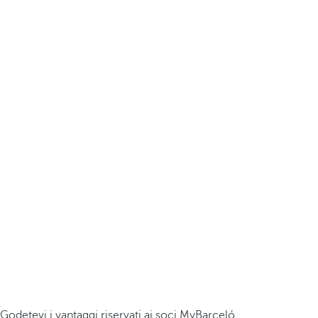
Godetevi i vantaggi riservati ai soci MyBarceló