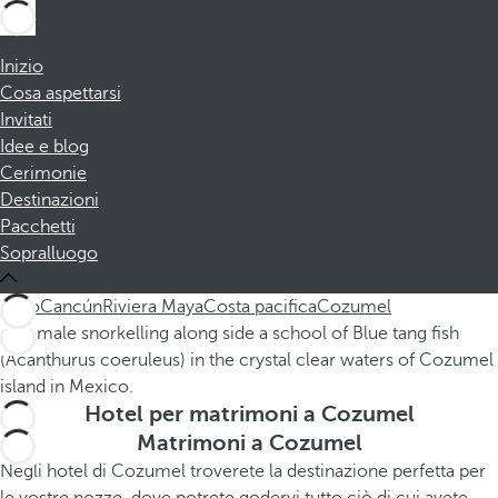
Inizio
Cosa aspettarsi
Invitati
Idee e blog
Cerimonie
Destinazioni
Pacchetti
Sopralluogo
Tutto
Cancún
Riviera Maya
Costa pacifica
Cozumel
Hotel per matrimoni a Cozumel
Matrimoni a Cozumel
Negli hotel di Cozumel troverete la destinazione perfetta per