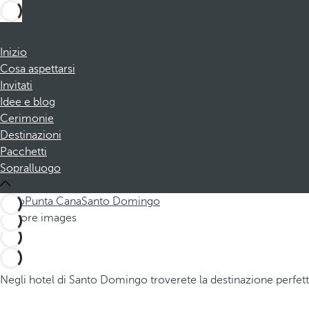
Inizio
Cosa aspettarsi
Invitati
Idee e blog
Cerimonie
Destinazioni
Pacchetti
Sopralluogo
Tutto
Punta Cana
Santo Domingo
Negli hotel di Santo Domingo troverete la destinazione perfetta