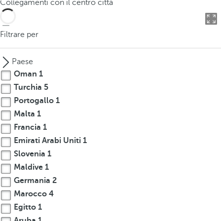
Collegamenti con il centro città
o
u
c
Filtrare per
a
n
Paese
p
Oman
1
r
Turchia
5
e
Portogallo
1
s
s
Malta
1
t
Francia
1
h
Emirati Arabi Uniti
1
e
Slovenia
1
d
Maldive
1
o
Germania
2
w
Marocco
4
n
Egitto
1
a
r
Aruba
1