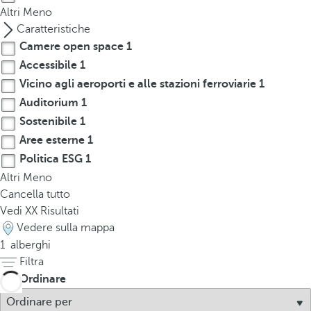
p
Altri
Meno
o
Caratteristiche
p
Camere open space
1
u
Accessibile
1
p
Vicino agli aeroporti e alle stazioni ferroviarie
1
.
Auditorium
1
Sostenibile
1
Aree esterne
1
Politica ESG
1
Altri
Meno
Cancella tutto
Vedi
XX
Risultati
Vedere sulla mappa
1
alberghi
Filtra
Ordinare