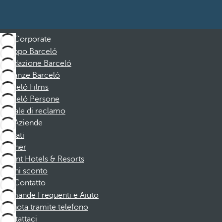
Corporate
Gruppo Barceló
Fondazione Barceló
Vacanze Barceló
Barceló Films
Barceló Persone
Canale di reclamo
Aziende
Affiliati
Partner
Dorint Hotels & Resorts
Buoni sconto
Contatto
Domande Frequenti e Aiuto
Prenota tramite telefono
Contattaci