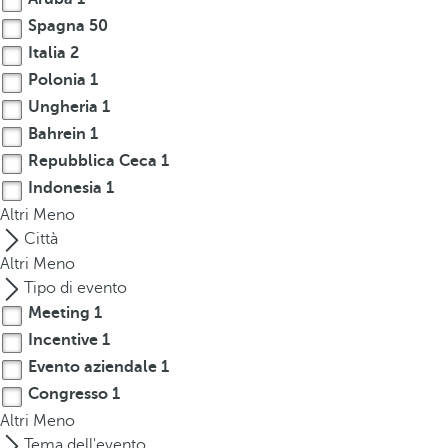
r
Spagna
50
o
Italia
2
w
Polonia
1
k
Ungheria
1
e
Bahrein
1
y
Repubblica Ceca
1
t
Indonesia
1
o
Altri
n
Meno
a
Città
v
Altri
Meno
i
Tipo di evento
g
Meeting
1
a
Incentive
1
t
Evento aziendale
1
e
Congresso
1
t
Altri
Meno
o
Tema dell'evento