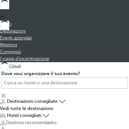
Inizio
Destinazioni
Eventi aziendali
Meeting
Congressi
I viaggi d'incentivazione
Chiudi
C
P
Dove voui organizzare il tuo evento?
e
r
r
e
c
s
a
s
Destinazioni consigliate
h
i
Vedi tutte le destinazioni
o
n
Hotel consigliati
t
g
Destinos recomendados
e
t