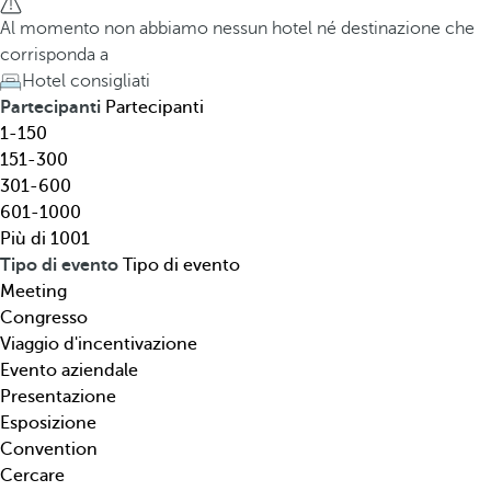
l
h
Al momento non abbiamo nessun hotel né destinazione che
,
e
corrisponda a
d
d
Hotel consigliati
e
o
Partecipanti
Partecipanti
s
w
1-150
t
n
151-300
i
a
301-600
n
r
601-1000
a
r
Più di 1001
z
o
Tipo di evento
Tipo di evento
i
w
Meeting
o
k
Congresso
n
e
Viaggio d'incentivazione
e
y
Evento aziendale
,
o
Presentazione
t
p
Esposizione
i
e
Convention
p
n
Cercare