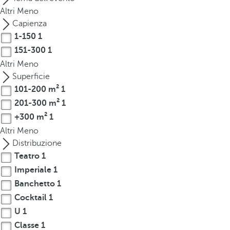
t
Altri
Meno
h
Capienza
e
1-150
1
f
151-300
1
i
Altri
Meno
r
Superficie
s
101-200 m²
1
t
o
201-300 m²
1
p
+300 m²
1
t
Altri
Meno
i
Distribuzione
o
Teatro
1
n
Imperiale
1
o
Banchetto
1
n
Cocktail
1
t
U
1
h
e
Classe
1