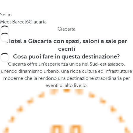
o
s
l
t
Sei in
o
h
Meet Barceló
Giacarta
g
e
Giacarta
i
p
a
o
Hotel a Giacarta con spazi, saloni e sale per
.
p
eventi
.
u
Cosa puoi fare in questa destinazione?
.
p
Giacarta offre un'esperienza unica nel Sud-est asiatico,
a
unendo dinamismo urbano, una ricca cultura ed infrastrutture
n
moderne che la rendono una destinazione straordinaria per
d
eventi di alto livello.
m
o
v
e
s
f
o