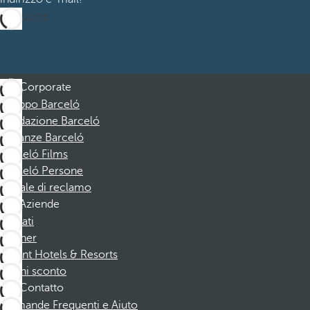
Iscrizione
Corporate
Gruppo Barceló
Fondazione Barceló
Vacanze Barceló
Barceló Films
Barceló Persone
Canale di reclamo
Aziende
Affiliati
Partner
Dorint Hotels & Resorts
Buoni sconto
Contatto
Domande Frequenti e Aiuto