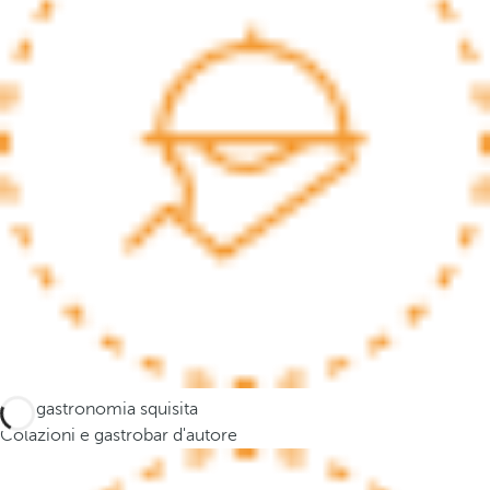
.
A
f
t
e
r
e
n
t
e
r
i
n
g
t
Una gastronomia squisita
h
Colazioni e gastrobar d'autore
r
e