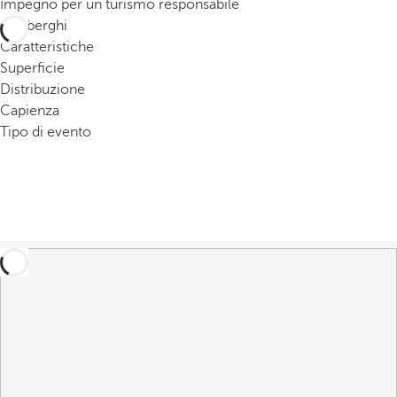
Impegno per un turismo responsabile
o
0
alberghi
u
Caratteristiche
c
Superficie
a
Distribuzione
n
Capienza
p
Tipo di evento
r
e
s
s
t
h
e
d
o
w
n
a
r