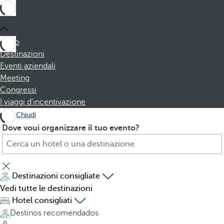
Inizio
Destinazioni
Eventi aziendali
Meeting
Congressi
I viaggi d'incentivazione
Chiudi
C
P
Dove voui organizzare il tuo evento?
e
r
r
e
c
s
a
s
Destinazioni consigliate
h
i
Vedi tutte le destinazioni
o
n
Hotel consigliati
t
g
Destinos recomendados
e
t