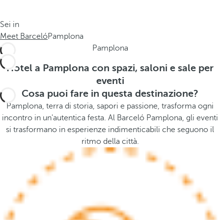
o
s
l
t
Sei in
o
h
Meet Barceló
Pamplona
g
e
Pamplona
i
p
a
o
Hotel a Pamplona con spazi, saloni e sale per
.
p
eventi
.
u
Cosa puoi fare in questa destinazione?
.
p
Pamplona, terra di storia, sapori e passione, trasforma ogni
a
incontro in un'autentica festa. Al Barceló Pamplona, gli eventi
n
si trasformano in esperienze indimenticabili che seguono il
d
ritmo della città.
m
o
v
e
s
f
o