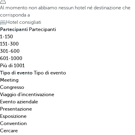
l
h
Al momento non abbiamo nessun hotel né destinazione che
,
e
corrisponda a
d
d
Hotel consigliati
e
o
Partecipanti
Partecipanti
s
w
1-150
t
n
151-300
i
a
301-600
n
r
601-1000
a
r
Più di 1001
z
o
Tipo di evento
Tipo di evento
i
w
Meeting
o
k
Congresso
n
e
Viaggio d'incentivazione
e
y
Evento aziendale
,
o
Presentazione
t
p
Esposizione
i
e
Convention
p
n
Cercare