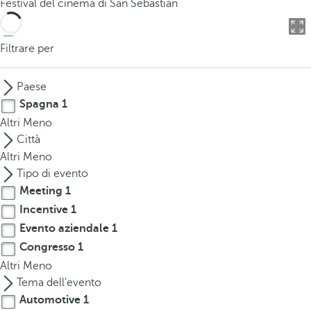
Festival del cinema di San Sebastián
o
u
c
Filtrare per
a
n
Paese
p
Spagna
1
r
Altri
Meno
e
Città
s
Altri
Meno
s
Tipo di evento
t
Meeting
1
h
Incentive
1
e
d
Evento aziendale
1
o
Congresso
1
w
Altri
Meno
n
Tema dell'evento
a
Automotive
1
r