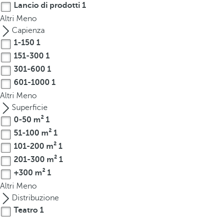
Lancio di prodotti
1
r
Altri
Meno
o
Capienza
w
1-150
1
k
151-300
1
e
301-600
1
y
t
601-1000
1
o
Altri
Meno
n
Superficie
a
0-50 m²
1
v
51-100 m²
1
i
101-200 m²
1
g
201-300 m²
1
a
+300 m²
1
t
Altri
Meno
e
Distribuzione
t
Teatro
1
o