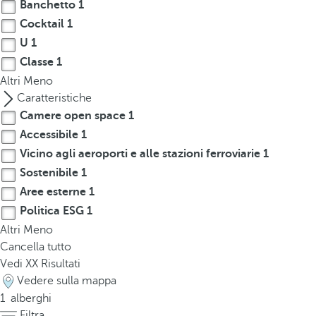
t
Banchetto
1
h
Cocktail
1
e
U
1
f
Classe
1
i
Altri
Meno
r
Caratteristiche
s
Camere open space
1
t
Accessibile
1
o
Vicino agli aeroporti e alle stazioni ferroviarie
1
p
Sostenibile
1
t
i
Aree esterne
1
o
Politica ESG
1
n
Altri
Meno
o
Cancella tutto
n
Vedi
XX
Risultati
t
Vedere sulla mappa
h
1
alberghi
e
Filtra