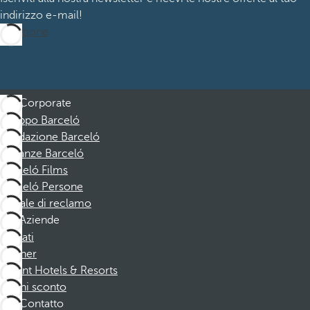
indirizzo e-mail!
Iscrizione
Corporate
Gruppo Barceló
Fondazione Barceló
Vacanze Barceló
Barceló Films
Barceló Persone
Canale di reclamo
Aziende
Affiliati
Partner
Dorint Hotels & Resorts
Buoni sconto
Contatto