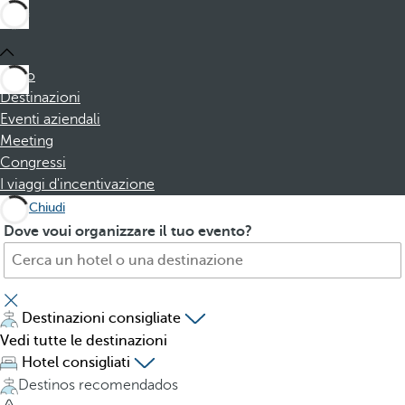
Inizio
Destinazioni
Eventi aziendali
Meeting
Congressi
I viaggi d'incentivazione
Chiudi
C
P
Dove voui organizzare il tuo evento?
e
r
r
e
c
s
a
s
Destinazioni consigliate
h
i
Vedi tutte le destinazioni
o
n
Hotel consigliati
t
g
Destinos recomendados
e
t