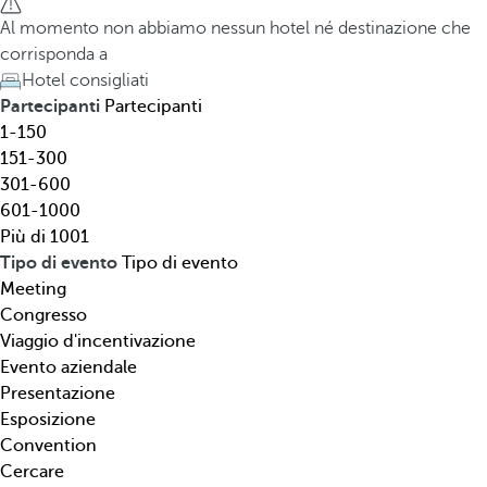
l
h
Al momento non abbiamo nessun hotel né destinazione che
,
e
corrisponda a
d
d
Hotel consigliati
e
o
Partecipanti
Partecipanti
s
w
1-150
t
n
151-300
i
a
301-600
n
r
601-1000
a
r
Più di 1001
z
o
Tipo di evento
Tipo di evento
i
w
Meeting
o
k
Congresso
n
e
Viaggio d'incentivazione
e
y
Evento aziendale
,
o
Presentazione
t
p
Esposizione
i
e
Convention
p
n
Cercare