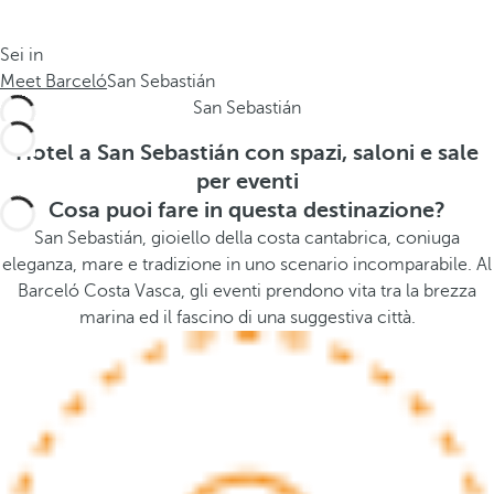
o
s
l
t
Sei in
o
h
Meet Barceló
San Sebastián
g
e
San Sebastián
i
p
a
o
Hotel a San Sebastián con spazi, saloni e sale
.
p
per eventi
.
u
Cosa puoi fare in questa destinazione?
.
p
San Sebastián, gioiello della costa cantabrica, coniuga
a
eleganza, mare e tradizione in uno scenario incomparabile. Al
n
Barceló Costa Vasca, gli eventi prendono vita tra la brezza
d
marina ed il fascino di una suggestiva città.
m
o
v
e
s
f
o