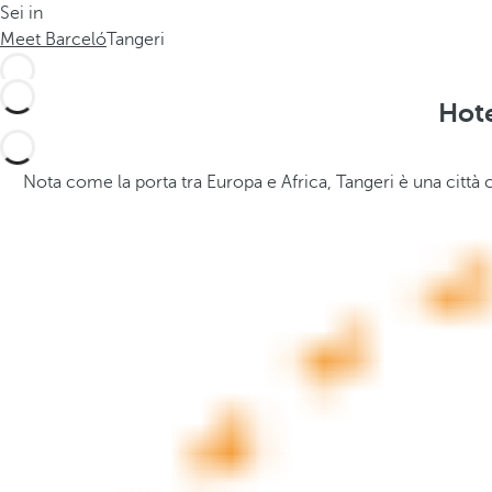
Sei in
l
t
Meet Barceló
Tangeri
o
h
g
e
i
p
Hote
a
o
.
p
.
u
Nota come la porta tra Europa e Africa, Tangeri è una città c
.
p
a
n
d
m
o
v
e
s
f
o