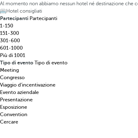
l
h
Al momento non abbiamo nessun hotel né destinazione che c
,
e
Hotel consigliati
d
d
Partecipanti
Partecipanti
e
o
1-150
s
w
151-300
t
n
301-600
i
a
601-1000
n
r
Più di 1001
a
r
Tipo di evento
Tipo di evento
z
o
Meeting
i
w
Congresso
o
k
Viaggio d'incentivazione
n
e
Evento aziendale
e
y
Presentazione
,
o
Esposizione
t
p
Convention
i
e
Cercare
p
n
o
s