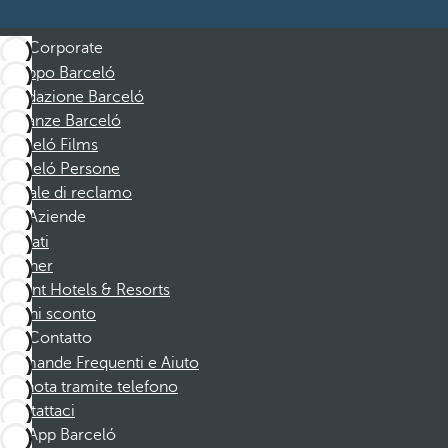
Corporate
Gruppo Barceló
Fondazione Barceló
Vacanze Barceló
Barceló Films
Barceló Persone
Canale di reclamo
Aziende
Affiliati
Partner
Dorint Hotels & Resorts
Buoni sconto
Contatto
Domande Frequenti e Aiuto
Prenota tramite telefono
Contattaci
App Barceló