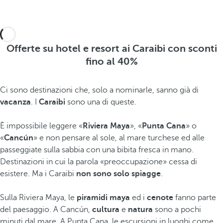
Offerte su hotel e resort ai Caraibi con sconti
fino al 40%
Ci sono destinazioni che, solo a nominarle, sanno già di
vacanza
. I
Caraibi
sono una di queste.
È impossibile leggere «
Riviera Maya
», «
Punta Cana
» o
«
Cancún
» e non pensare al sole, al mare turchese ed alle
passeggiate sulla sabbia con una bibita fresca in mano.
Destinazioni in cui la parola «preoccupazione» cessa di
esistere. Ma i Caraibi
non sono solo spiagge
.
Sulla Riviera Maya, le
piramidi maya
ed i
cenote
fanno parte
del paesaggio. A Cancún,
cultura
e
natura
sono a pochi
minuti dal mare. A Punta Cana, le escursioni in luoghi come