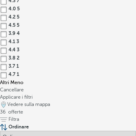
4.3
7
4.0
5
4.2
5
4.5
5
3.9
4
4.1
3
4.4
3
3.8
2
3.7
1
4.7
1
Altri
Meno
Cancellare
Applicare i filtri
Vedere sulla mappa
36
offerte
Filtra
Ordinare