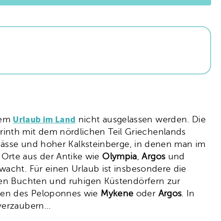
Urlaub im Land
nem
nicht ausgelassen werden. Die
inth mit dem nördlichen Teil Griechenlands
r Pässe und hoher Kalksteinberge, in denen man im
Orte aus der Antike wie
Olympia
,
Argos
und
wacht. Für einen Urlaub ist insbesondere die
amen Buchten und ruhigen Küstendörfern zur
tten des Peloponnes wie
Mykene
oder
Argos
. In
 verzaubern…