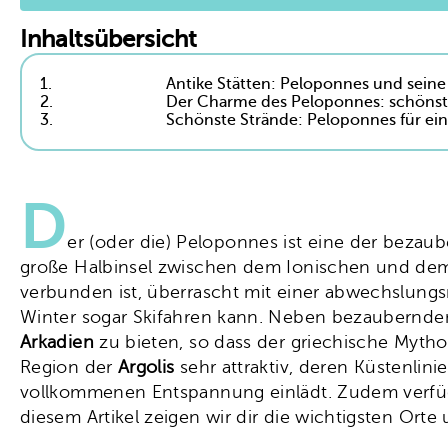
Inhaltsübersicht
1.
Antike Stätten: Peloponnes und sein
2.
Der Charme des Peloponnes: schönst
3.
Schönste Strände: Peloponnes für ei
D
er (oder die) Peloponnes ist eine der beza
große Halbinsel zwischen dem Ionischen und dem 
verbunden ist, überrascht mit einer abwechslungsr
Winter sogar Skifahren kann. Neben bezaubernden
Arkadien
zu bieten, so dass der griechische Mytho
Region der
Argolis
sehr attraktiv, deren Küstenli
vollkommenen Entspannung einlädt. Zudem verfügt
diesem Artikel zeigen wir dir die wichtigsten Or