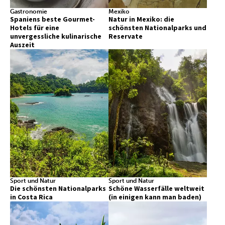
Gastronomie
Mexiko
Spaniens beste Gourmet-
Natur in Mexiko: die
Hotels für eine
schönsten Nationalparks und
unvergessliche kulinarische
Reservate
Auszeit
Sport und Natur
Sport und Natur
Die schönsten Nationalparks
Schöne Wasserfälle weltweit
in Costa Rica
(in einigen kann man baden)