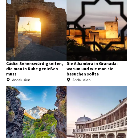
Cádiz: Sehenswürdigkeiten,
Die Alhambra in Granada:
die man in Ruhe genießen
warum und wie man sie
muss
besuchen sollte
Andalusien
Andalusien