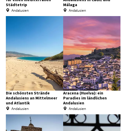
Städtetrip
Málaga
Andalusien
Andalusien
Die schönsten Strände
Aracena (Huelva): ein
Andalusiens an Mittelmeer
Paradies im ländlichen
und Atlantik
Andalusien
Andalusien
Andalusien