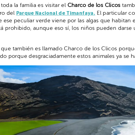
oda la familia es visitar el
Charco de los Clicos
tambi
Parque Nacional de Timanfaya
.
tro del
El particular c
ese peculiar verde viene por las algas que habitan e
stá prohibido, aunque eso sí, los niños pueden darse
les que también es llamado Charco de los Clicos por
ado porque desgraciadamente estos animales ya se h