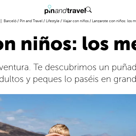
Barceló
/
Pin and Travel
/
Lifestyle
/
Viajar con niños
/
Lanzarote con niños: los m
n niños: los m
 aventura. Te descubrimos un puña
dultos y peques lo paséis en gran