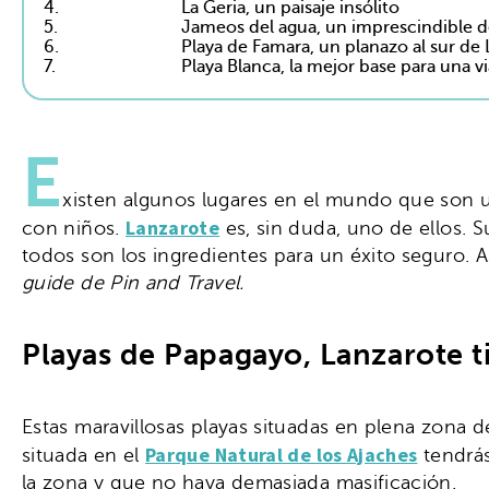
4.
La Geria, un paisaje insólito
5.
Jameos del agua, un imprescindible 
6.
Playa de Famara, un planazo al sur de
7.
Playa Blanca, la mejor base para una vi
E
xisten algunos lugares en el mundo que son un 
Lanzarote
con niños.
es, sin duda, uno de ellos. S
todos son los ingredientes para un éxito seguro. A
guide de Pin and Travel.
Playas de Papagayo, Lanzarote t
Estas maravillosas playas situadas en plena zona 
Parque Natural de los Ajaches
situada en el
tendrás
la zona y que no haya demasiada masificación.