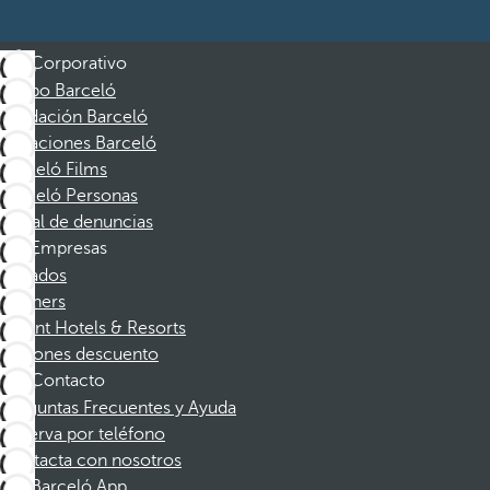
Corporativo
Grupo Barceló
Fundación Barceló
Vacaciones Barceló
Barceló Films
Barceló Personas
Canal de denuncias
Empresas
Afiliados
Partners
Dorint Hotels & Resorts
Cupones descuento
Contacto
Preguntas Frecuentes y Ayuda
Reserva por teléfono
Contacta con nosotros
Barceló App