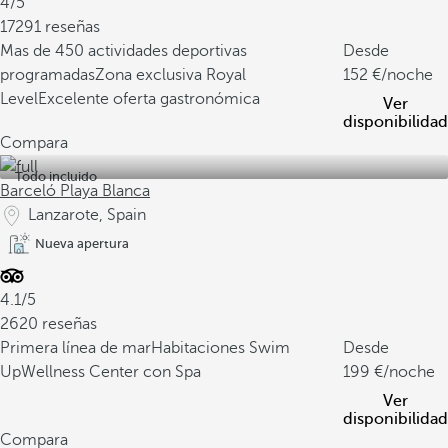
4/5
17291 reseñas
Mas de 450 actividades deportivas
Desde
programadas
Zona exclusiva Royal
152
/noche
Level
Excelente oferta gastronómica
Ver
disponibilidad
Compara
Todo incluido
Barceló Playa Blanca
Lanzarote, Spain
Nueva apertura
4.1/5
2620 reseñas
Primera línea de mar
Habitaciones Swim
Desde
Up
Wellness Center con Spa
199
/noche
Ver
disponibilidad
Compara