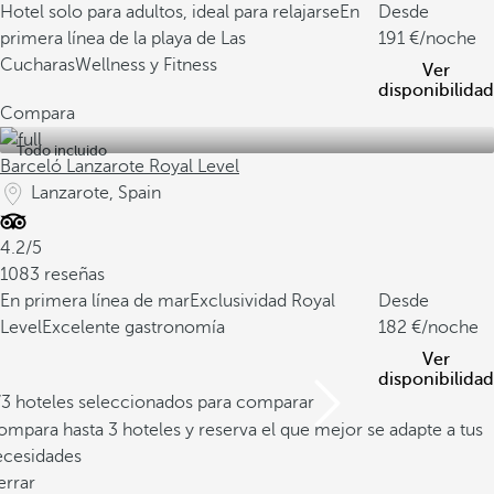
Hotel solo para adultos, ideal para relajarse
En
Desde
primera línea de la playa de Las
191
/noche
Cucharas
Wellness y Fitness
Ver
disponibilidad
Compara
Todo incluido
Barceló Lanzarote Royal Level
Lanzarote, Spain
4.2/5
1083 reseñas
En primera línea de mar
Exclusividad Royal
Desde
Level
Excelente gastronomía
182
/noche
Ver
disponibilidad
/3 hoteles seleccionados para comparar
mpara hasta 3 hoteles y reserva el que mejor se adapte a tus
ecesidades
errar