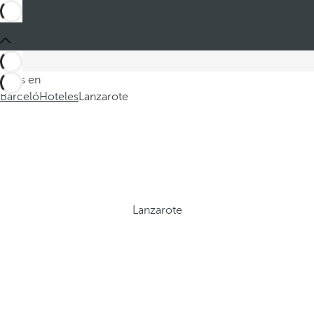
Estás en
Barceló
Hoteles
Lanzarote
Lanzarote