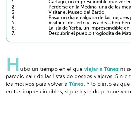
1.
Cartago, un imprescindible que ver e
2.
Perderse en la Medina, una de las me
3.
Visitar el Museo del Bardo
4.
Pasar un día en alguna de las mejores
5.
Visitar el desierto y las aldeas bereber
6.
La isla de Yerba, un imprescindible en 
7.
Descubrir el pueblo troglodita de Ma
H
viajar a Túnez
ubo un tiempo en el que
ni si
pareció salir de las listas de deseos viajeros. Si
Túnez
los motivos para volver a
. Y lo cierto es qu
en tus imprescindibles, sigue leyendo porque va