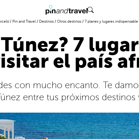
rceló
/
Pin and Travel
/
Destinos
/
Otros destinos
/
7 planes y lugares indispensabl
 Túnez? 7 lugar
isitar el país a
dades con mucho encanto. Te dam
 Túnez entre tus próximos destinos