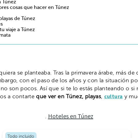
n Túnez
jores cosas que hacer en Túnez
 playas de Túnez
es
tu viaje a Túnez
tmata
quiera se planteaba. Tras la primavera árabe, más de d
n embargo, con el paso de los años y con la situación 
e no son pocos. Así que si te lo estás planteando o si
cultura
mos a contarte
que ver en Túnez, playas
,
y muc
Hoteles en Túnez
.
Todo incluido