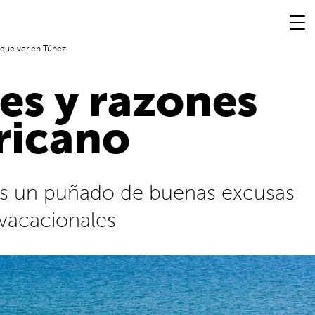
e que ver en Túnez
es y razones
fricano
os un puñado de buenas excusas
 vacacionales