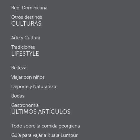
c
e
h
Rep. Dominicana
a
a
b
d
Otros destinos
r
e
CULTURAS
e
e
l
n
a
Arte y Cultura
t
v
r
Tradiciones
e
a
LIFESTYLE
n
d
t
a
a
y
Belleza
n
f
a
Viajar con niños
e
e
c
Deporte y Naturaleza
m
h
e
a
Bodas
r
d
g
Gastronomía
e
e
ÚLTIMOS ARTÍCULOS
s
n
a
t
l
Todo sobre la comida georgiana
e
i
y
d
Guía para vajar a Kuala Lumpur
e