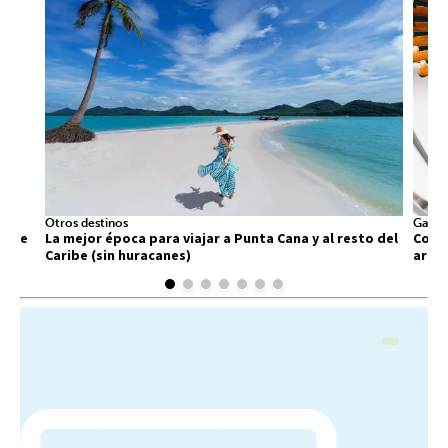
Otros destinos
Gastr
 que
La mejor época para viajar a Punta Cana y al resto del
Comid
Caribe (sin huracanes)
arra