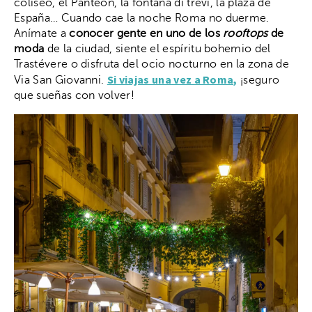
coliseo, el Panteón, la fontana di trevi, la plaza de
España… Cuando cae la noche Roma no duerme.
Anímate a
conocer gente en uno de los
rooftops
de
moda
de la ciudad, siente el espíritu bohemio del
Trastévere o disfruta del ocio nocturno en la zona de
Si viajas una vez a Roma,
Via San Giovanni.
¡seguro
que sueñas con volver!