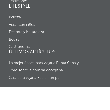
Tradiciones
e
a
LIFESTYLE
n
d
t
a
a
y
Belleza
n
f
a
Viajar con niños
e
e
c
Deporte y Naturaleza
m
h
e
a
Bodas
r
d
g
Gastronomía
e
e
ÚLTIMOS ARTÍCULOS
s
n
a
t
l
La mejor época para viajar a Punta Cana y al resto del Caribe (sin huracanes)
e
i
y
d
Todo sobre la comida georgiana
e
a
l
Guía para vajar a Kuala Lumpur
f
o
c
o
s
e
m