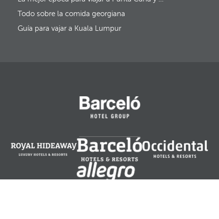
e
i
y
d
Todo sobre la comida georgiana
e
a
l
Guía para vajar a Kuala Lumpur
f
o
c
o
s
e
m
u
e
v
e
a
l
a
p
r
i
m
e
r
RESERVA TU HOTEL
a