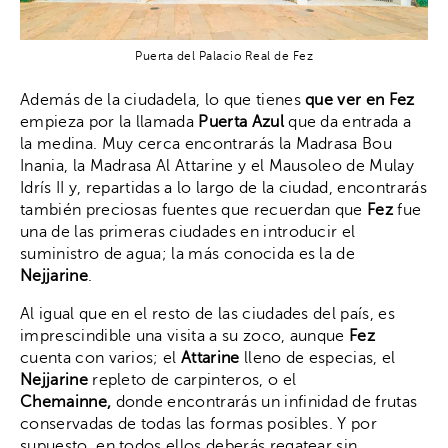
Puerta del Palacio Real de Fez
Además de la ciudadela, lo que tienes
que ver en Fez
empieza por la llamada
Puerta Azul
que da entrada a
la medina. Muy cerca encontrarás la Madrasa Bou
Inania, la Madrasa Al Attarine y el Mausoleo de Mulay
Idrís II y, repartidas a lo largo de la ciudad, encontrarás
también preciosas fuentes que recuerdan que
Fez
fue
una de las primeras ciudades en introducir el
suministro de agua; la más conocida es la de
Nejjarine
.
Al igual que en el resto de las ciudades del país, es
imprescindible una visita a su zoco, aunque
Fez
cuenta con varios; el
Attarine
lleno de especias, el
Nejjarine
repleto de carpinteros, o el
Chemainne,
donde encontrarás un infinidad de frutas
conservadas de todas las formas posibles. Y por
supuesto, en todos ellos deberás regatear sin