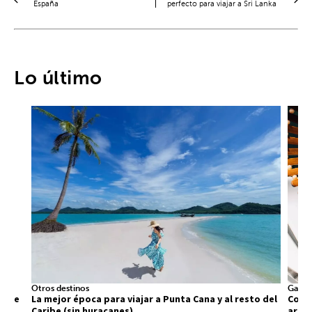
España
perfecto para viajar a Sri Lanka
Lo último
Otros destinos
Gastr
 que
La mejor época para viajar a Punta Cana y al resto del
Comid
Caribe (sin huracanes)
arra