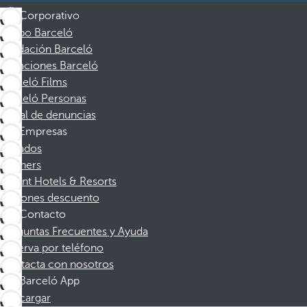
Corporativo
Grupo Barceló
Fundación Barceló
Vacaciones Barceló
Barceló Films
Barceló Personas
Canal de denuncias
Empresas
Afiliados
Partners
Dorint Hotels & Resorts
Cupones descuento
Contacto
Preguntas Frecuentes y Ayuda
Reserva por teléfono
Contacta con nosotros
Barceló App
Descargar