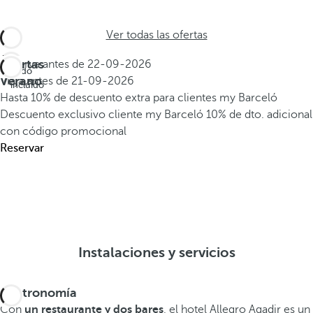
Ver todas las ofertas
Ofertas
Reserva antes de
22-09-2026
Todo
Verano
Viaja antes de
21-09-2026
incluido
Hasta 10% de descuento extra para clientes my Barceló
Descuento exclusivo cliente my Barceló
10% de dto. adicional
con código promocional
Reservar
Instalaciones y servicios
Gastronomía
Con
un restaurante y dos bares
, el hotel Allegro Agadir es un