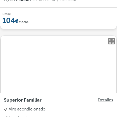
3 Personas
2 adultos máx.
/ 1 niños máx.
Desde
104
/noche
Superior Familiar
Detalles
Aire acondicionado