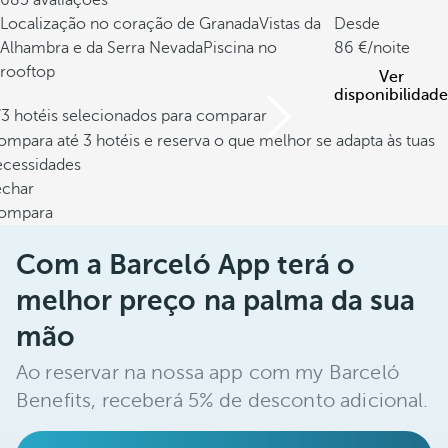
685 avaliações
Localização no coração de Granada
Vistas da
Desde
Alhambra e da Serra Nevada
Piscina no
86
/noite
rooftop
Ver
disponibilidade
/3 hotéis selecionados para comparar
mpara até 3 hotéis e reserva o que melhor se adapta às tuas
ecessidades
echar
ompara
Com a Barceló App terá o
melhor preço na palma da sua
mão
Ao reservar na nossa app com my Barceló
Benefits, receberá 5% de desconto adicional.