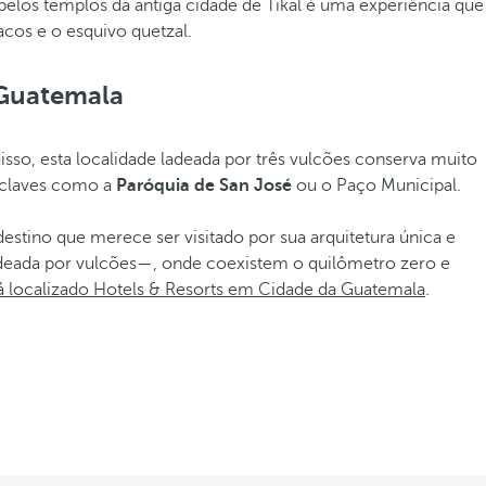
pelos templos da antiga cidade de Tikal é uma experiência que
acos e o esquivo quetzal.
 Guatemala
isso, esta localidade ladeada por três vulcões conserva muito
enclaves como a
Paróquia de San José
ou o Paço Municipal.
estino que merece ser visitado por sua arquitetura única e
odeada por vulcões—, onde coexistem o quilômetro zero e
á localizado Hotels & Resorts em Cidade da Guatemala
.