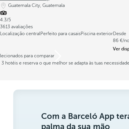
Guatemala City, Guatemala
4.3/5
3613 avaliações
Localização central
Perfeito para casais
Piscina exterior
Desde
86
/no
Ver dis
elecionados para comparar
3 hotéis e reserva o que melhor se adapta às tuas necessidad
Com a Barceló App ter
palma da sua mão