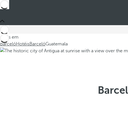
Estes em
Barceló
Hotéis
Barceló
Guatemala
Barce