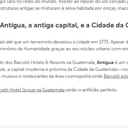
io raro no resto do mundo. Assistir ao nascer do sol cercado 
 estruturas antigas se misturam à selva habitada por onças, mac
Antígua, a antiga capital, e a Cidade da
 país até que um terremoto devastou a cidade em 1773. Apesar d
e Património da Humanidade graças ao seu núcleo urbano com 
rtir dos Barceló Hotels & Resorts na Guatemala,
Antígua
é um d
raste, a capital moderna e próxima da Cidade da Guatemala—r
os museus e restaurantes da área cosmopolita onde
Barceló est
rceló Hotel Group na Guatemala
serão o anfitrião perfeito.