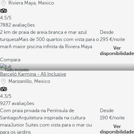
Riviera Maya, Mexico
4.5/5
7882 avaliações
2 km de praia de areia branca e mar azul
Desde
turquesa
Mais de 500 quartos com vista para o
295
/noite
mar
A maior piscina infinita da Riviera Maya
Ver
disponibilidade
Compara
Tudo incluído
Barceló Karmina - All Inclusive
Manzanillo, Mexico
4.3/5
9277 avaliações
Com praia privada na Península de
Desde
Santiago
Arquitetura inspirada na cultura
190
/noite
maia
Junior Suites com vista para o mar ou
Ver
disponibilidade
para os jardins