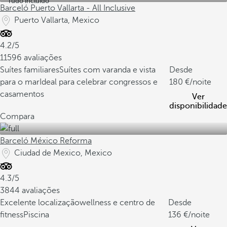
Tudo incluído
Barceló Puerto Vallarta - All Inclusive
Puerto Vallarta, Mexico
4.2/5
11596 avaliações
Suítes familiares
Suítes com varanda e vista
Desde
para o mar
Ideal para celebrar congressos e
180
/noite
casamentos
Ver
disponibilidade
Compara
Barceló México Reforma
Ciudad de Mexico, Mexico
4.3/5
3844 avaliações
Excelente localização
wellness e centro de
Desde
fitness
Piscina
136
/noite