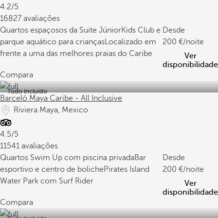
4.2/5
16827 avaliações
Quartos espaçosos da Suite Júnior
Kids Club e
Desde
parque aquático para crianças
Localizado em
200
/noite
frente a uma das melhores praias do Caribe
Ver
disponibilidade
Compara
Tudo incluído
Barceló Maya Caribe - All Inclusive
Riviera Maya, Mexico
4.5/5
11541 avaliações
Quartos Swim Up com piscina privada
Bar
Desde
esportivo e centro de boliche
Pirates Island
200
/noite
Water Park com Surf Rider
Ver
disponibilidade
Compara