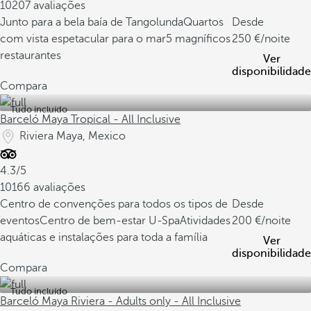
10207 avaliações
Junto para a bela baía de Tangolunda
Quartos
Desde
com vista espetacular para o mar
5 magníficos
250
/noite
restaurantes
Ver
disponibilidade
Compara
Tudo incluído
Barceló Maya Tropical - All Inclusive
Riviera Maya, Mexico
4.3/5
10166 avaliações
Centro de convenções para todos os tipos de
Desde
eventos
Centro de bem-estar U-Spa
Atividades
200
/noite
aquáticas e instalações para toda a família
Ver
disponibilidade
Compara
Tudo incluído
Barceló Maya Riviera - Adults only - All Inclusive