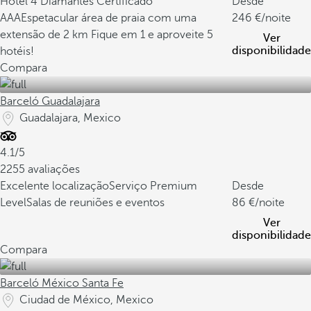
Hotel 4 Diamantes Certificado
Desde
AAA
Espetacular área de praia com uma
246
/noite
extensão de 2 km
Fique em 1 e aproveite 5
Ver
disponibilidade
hotéis!
Compara
Barceló Guadalajara
Guadalajara, Mexico
4.1/5
2255 avaliações
Excelente localização
Serviço Premium
Desde
Level
Salas de reuniões e eventos
86
/noite
Ver
disponibilidade
Compara
Barceló México Santa Fe
Ciudad de México, Mexico