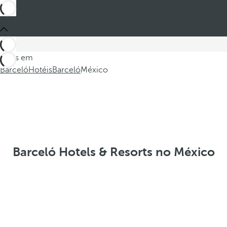
Estes em
Barceló
Hotéis
Barceló
México
Barceló Hotels & Resorts no México