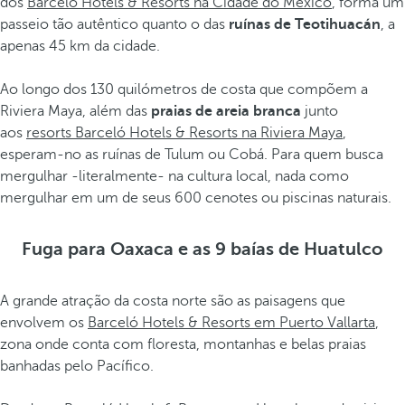
dos
Barceló Hotels & Resorts na Cidade do México
, forma um
passeio tão autêntico quanto o das
ruínas de Teotihuacán
, a
apenas 45 km da cidade.
Ao longo dos 130 quilómetros de costa que compõem a
Riviera Maya, além das
praias de areia branca
junto
aos
resorts Barceló Hotels & Resorts na Riviera Maya
,
esperam-no as ruínas de Tulum ou Cobá. Para quem busca
mergulhar -literalmente- na cultura local, nada como
mergulhar em um de seus 600 cenotes ou piscinas naturais.
Fuga para Oaxaca e as 9 baías de Huatulco
A grande atração da costa norte são as paisagens que
envolvem os
Barceló Hotels & Resorts em Puerto Vallarta
,
zona onde conta com floresta, montanhas e belas praias
banhadas pelo Pacífico.