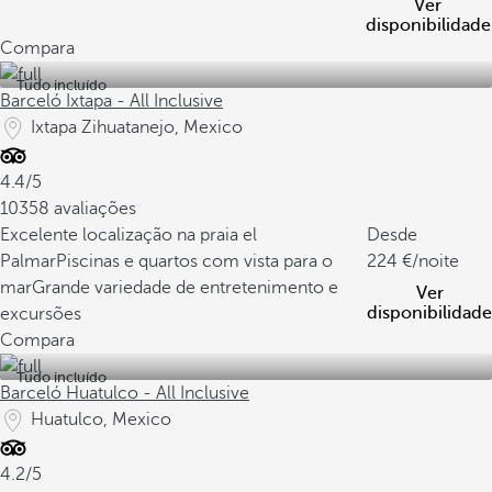
Ver
disponibilidade
Compara
Tudo incluído
Barceló Ixtapa - All Inclusive
Ixtapa Zihuatanejo, Mexico
4.4/5
10358 avaliações
Excelente localização na praia el
Desde
Palmar
Piscinas e quartos com vista para o
224
/noite
mar
Grande variedade de entretenimento e
Ver
disponibilidade
excursões
Compara
Tudo incluído
Barceló Huatulco - All Inclusive
Huatulco, Mexico
4.2/5