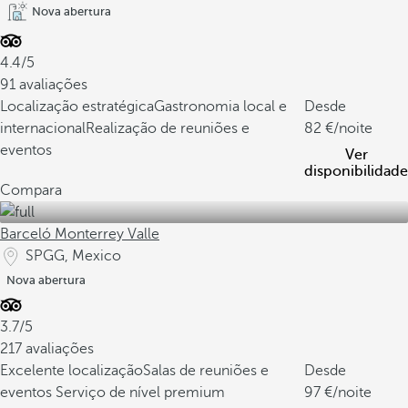
Nova abertura
4.4/5
91 avaliações
Localização estratégica
Gastronomia local e
Desde
internacional
Realização de reuniões e
82
/noite
eventos
Ver
disponibilidade
Compara
Barceló Monterrey Valle
SPGG, Mexico
Nova abertura
3.7/5
217 avaliações
Excelente localização
Salas de reuniões e
Desde
eventos
Serviço de nível premium
97
/noite