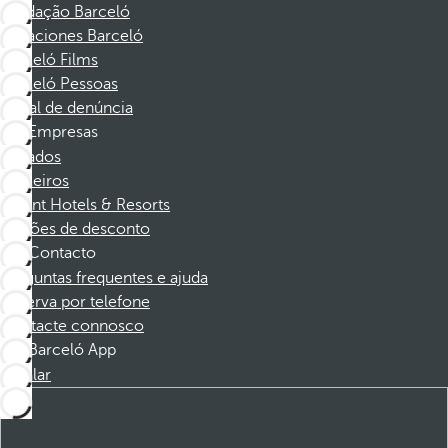
Fundação Barceló
Vacaciones Barceló
Barceló Films
Barceló Pessoas
Canal de denúncia
Empresas
Afiliados
Parceiros
Dorint Hotels & Resorts
Cupões de desconto
Contacto
Perguntas frequentes e ajuda
Reserva por telefone
Contacte connosco
Barceló App
Instalar