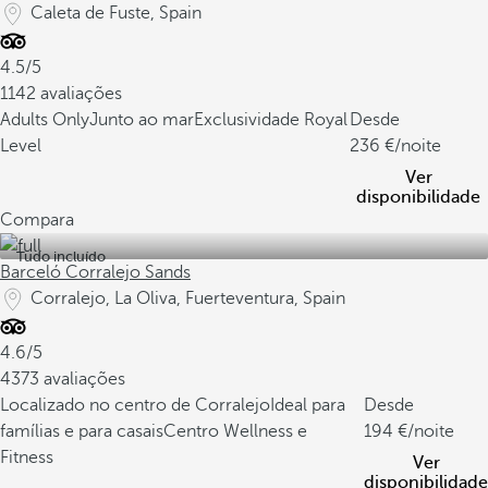
Caleta de Fuste, Spain
4.5/5
1142 avaliações
Adults Only
Junto ao mar
Exclusividade Royal
Desde
Level
236
/noite
Ver
disponibilidade
Compara
Tudo incluído
Barceló Corralejo Sands
Corralejo, La Oliva, Fuerteventura, Spain
4.6/5
4373 avaliações
Localizado no centro de Corralejo
Ideal para
Desde
famílias e para casais
Centro Wellness e
194
/noite
Fitness
Ver
disponibilidade