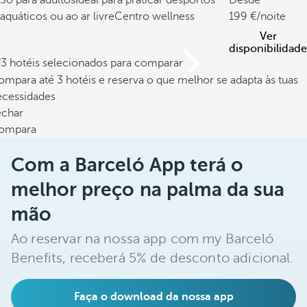
Só para adultos
Ideal para praticar desportos
Desde
aquáticos ou ao ar livre
Centro wellness
199
/noite
Ver
disponibilidade
/3 hotéis selecionados para comparar
mpara até 3 hotéis e reserva o que melhor se adapta às tuas
ecessidades
echar
ompara
Com a Barceló App terá o
melhor preço na palma da sua
mão
Ao reservar na nossa app com my Barceló
Benefits, receberá 5% de desconto adicional.
Faça o download da nossa app