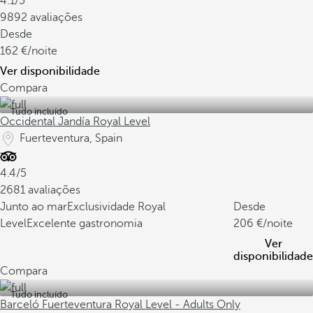
4.1/5
9892 avaliações
Desde
162
/noite
Ver disponibilidade
Compara
Tudo incluído
Occidental Jandía Royal Level
Fuerteventura, Spain
4.4/5
2681 avaliações
Junto ao mar
Exclusividade Royal
Desde
Level
Excelente gastronomia
206
/noite
Ver
disponibilidade
Compara
Tudo incluído
Barceló Fuerteventura Royal Level - Adults Only