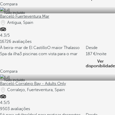
Compara
Tudo incluído
Barceló Fuerteventura Mar
Antigua, Spain
4.3/5
16726 avaliações
À beira-mar de El Castillo
O maior Thalasso
Desde
Spa da ilha
3 piscinas com vista para o mar
187
/noite
Ver
disponibilidade
Compara
Tudo incluído
Barceló Corralejo Bay - Adults Only
Corralejo, Fuerteventura, Spain
4.5/5
9503 avaliações