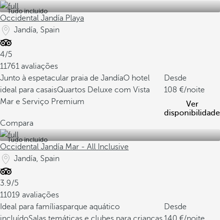
Tudo incluído
Occidental Jandía Playa
Jandía, Spain
4/5
11761 avaliações
Junto à espetacular praia de Jandía
O hotel
Desde
ideal para casais
Quartos Deluxe com Vista
108
/noite
Mar e Serviço Premium
Ver
disponibilidade
Compara
Tudo incluído
Occidental Jandía Mar - All Inclusive
Jandía, Spain
3.9/5
11019 avaliações
Ideal para famílias
parque aquático
Desde
incluído
Salas temáticas e clubes para crianças
140
/noite