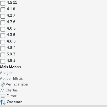
4.5
11
4.1
8
4.2
7
4.7
6
4.0
5
4.3
5
4.6
5
4.8
4
3.9
3
4.9
3
Mais
Menos
Apagar
Aplicar filtros
Ver no mapa
77
ofertas
Filtrar
Ordenar