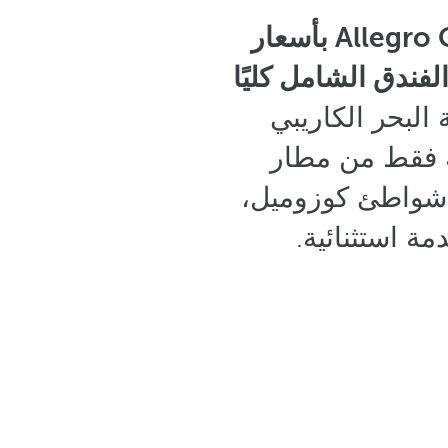
واحجز في فندق Allegro Cozumel بأسعار
لفندق الشامل كليًا
البحر الكاريبي
20 دقيقة فقط من مطار
 شواطئ كوزوميل،
مة استثنائية.