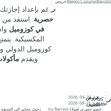
Barceló
Allegro Cozumel
عروض
قم بإعداد إجازتك 
حصرية
. استفد من 
في كوزوميل
واس
المكسيكية. يتمت
كوزوميل الدولي و
ويقدم
مأكولات
عروض
احجز قبل
22-09-2026
الإقامة
سافر قبل
21-09-2026
الصيف
الكاملة
خصم حصري لعملاء my Barceló
دخول مجاني إلى الحديقة ا