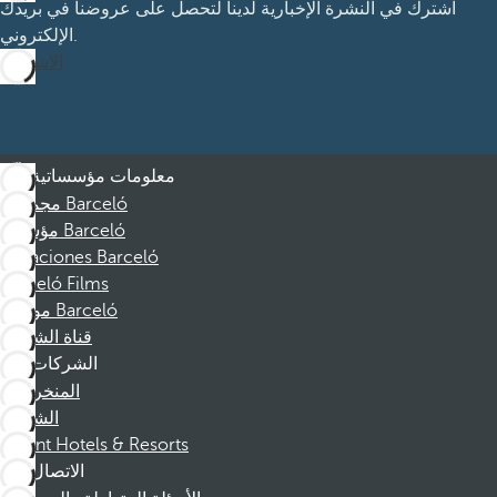
اشترك في النشرة الإخبارية لدينا لتحصل على عروضنا في بريدك
الإلكتروني.
الاشتراك
معلومات مؤسساتية
مجموعة Barceló
مؤسسة Barceló
Vacaciones Barceló
Barceló Films
موظفو Barceló
قناة الشكوى
الشركات
المنخرطين
الشركاء
Dorint Hotels & Resorts
الاتصال