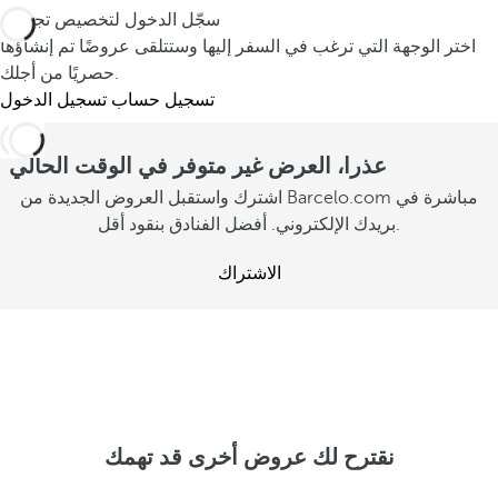
ت
ع
م
سجّل الدخول لتخصيص تجربتك
ب
ب
اختر الوجهة التي ترغب في السفر إليها وستتلقى عروضًا تم إنشاؤها
ا
ق
حصريًا من أجلك.
ا
ت
ى
تسجيل حساب
تسجيل الدخول
ل
ظ
م
ص
ن
ع
عذرا، العرض غير متوفر في الوقت الحالي
ي
.
ك
اشترك واستقبل العروض الجديدة من Barcelo.com مباشرة في
ف
م
م
بريدك الإلكتروني. أفضل الفنادق بنقود أقل.
ش
م
ش
ا
ش
ا
الاشتراك
ه
ا
ه
د
ه
د
ة
د
ة
ا
ة
ا
ل
ا
ل
ع
ل
ع
ر
ع
نقترح لك عروض أخرى قد تهمك
ر
و
ر
و
ض
و