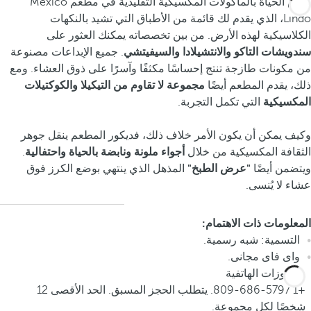
تنبض الحياة بالمأكولات المكسيكية التقليدية في مطعم México
Lindo، الذي يقدم لك قائمة من الأطباق التي تشيد بالنكهات
الكلاسيكية لهذه الأرض. من بين تخصصاته يمكنك العثور على
سندويشات التاكو والانتشيلادا والسيفيتشي
. جميع الإبداعات مصنوعة
من مكونات طازجة تنتج إحساسًا مكثفًا وآسرًا على ذوق العشاء. ومع
ذلك، يقدم المطعم أيضًا
مجموعة لا تقاوم من التيكيلا والكوكتيلات
المكسيكية
التي تكمل التجربة.
وكيف يمكن أن يكون الأمر خلاف ذلك، فديكور المطعم ينقل جوهر
الثقافة المكسيكية من خلال
أجواء ملونة ونابضة بالحياة واحتفالية
.
ويتضمن أيضًا
"عرض الطبخ"
المذهل الذي ينتهي بوضع الكرز فوق
عشاء لا يُنسى.
المعلومات ذات الاهتمام:
التسمية: شبه رسمية.
واى فاى مجانى.
الحجوزات الهاتفية
+1 809-686-5797. يتطلب الحجز المسبق. الحد الأقصى 12
شخصًا لكل مجموعة.