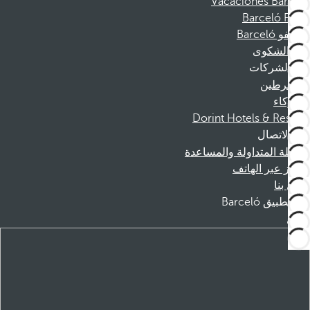
Vacaciones Barceló
Barceló Films
موظفو Barceló
قناة الشكوى
الشركات
المنخرطين
الشركاء
Dorint Hotels & Resorts
الاتصال
الأسئلة المتداولة والمساعدة
الحجز عبر الهاتف
اتصل بنا
تطبيق Barceló
تنزيل