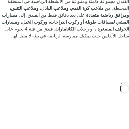
الفندق مجموعة كاملة ومتنوعة من الأنشطة الرياضية في المنطقة
المحيطة. من
ملاعب كرة القدم، وملاعب البادل، وملاعب التنس،
ومرافق رياضية متعددة
على بعد دقائق فقط من الفندق، إلى
مسارات
المشي لمسافات طويلة أو ركوب الدراجات، وركوب الخيل، ومسارات
الجولف المصغرة
، أو رحلات
الكاتاماران
. فندق من فئة 4 نجوم على
ساحل الأندلس حيث يمكنك ممارسة الرياضة في بيئة لا مثيل لها.
صمم رحلتك المصممة خصيصًا لك مع هذه التجارب في
كوستا بالينا والمناطق المحيطة بها وانغمس في سحر