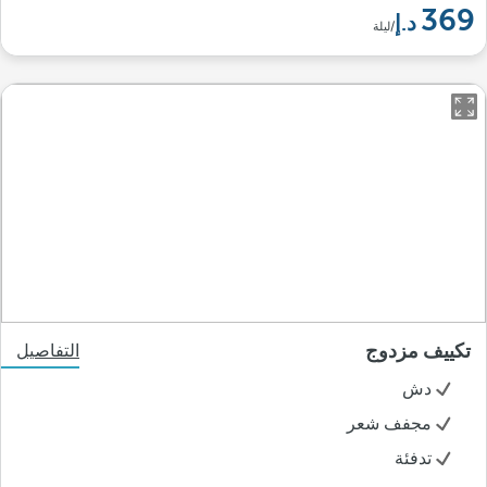
369
/ليلة
تكييف مزدوج
التفاصيل
دش
مجفف شعر
تدفئة