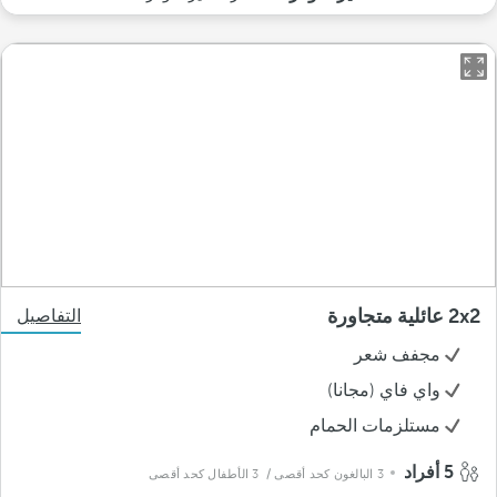
2x2 عائلية متجاورة
التفاصيل
مجفف شعر
واي فاي (مجانا)
مستلزمات الحمام
5 أفراد
3 البالغون كحد أقصى
/ 3 الأطفال كحد أقصى