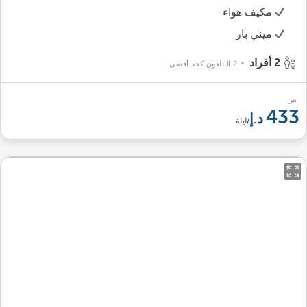
مكيف هواء
ميني بار
2 أفراد
2 البالغون كحد أقصى
من
433
/ليلة