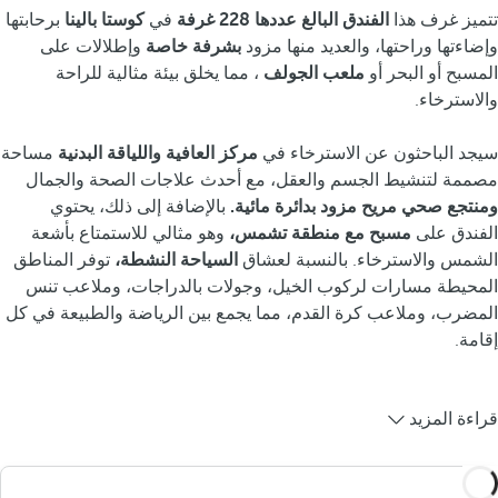
تتميز غرف هذا
الفندق
البالغ عددها 228 غرفة
في
كوستا بالينا
برحابتها
وإضاءتها وراحتها، والعديد منها مزود
بشرفة خاصة
وإطلالات على
المسبح أو البحر أو
ملعب الجولف
، مما يخلق بيئة مثالية للراحة
والاسترخاء.
سيجد الباحثون عن الاسترخاء في
مركز العافية واللياقة البدنية
مساحة
مصممة لتنشيط الجسم والعقل، مع أحدث علاجات الصحة والجمال
ومنتجع صحي مريح مزود بدائرة مائية.
بالإضافة إلى ذلك، يحتوي
الفندق على
مسبح مع منطقة تشمس،
وهو مثالي للاستمتاع بأشعة
الشمس والاسترخاء. بالنسبة لعشاق
السياحة النشطة،
توفر المناطق
المحيطة مسارات لركوب الخيل، وجولات بالدراجات، وملاعب تنس
المضرب، وملاعب كرة القدم، مما يجمع بين الرياضة والطبيعة في كل
إقامة.
قراءة المزيد