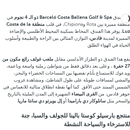
يقع فندق
Barceló Costa Ballena Golf & Spa ذو الـ 4 نجوم
في
منطقة مميزة بين Rota وChipiona، في قلب
منطقة Costa de la
Luz.
يوفر هذا الفندق، المحاط بسكينة المحيط الأطلسي والإضاءة
المميزة لمدينة
قادس،
التوازن المثالي بين الراحة والطبيعة وأسلوب
الحياة في الهواء الطلق.
يقع هذا الفندق ذو الطراز الأندلسي مقابل
ملعب غولف رائع مكون من
27 حفرة
، وعلى بعد دقائق فقط من شواطئ رملية واسعة وناعمة،
ويدعوك للاستمتاع بأيام تقضيها بين المساحات الخضراء والبحر،
والمشي لمسافات طويلة على طول الشاطئ، ومشاهدة غروب
الشمس الممتد حتى الأفق. كما أنها نقطة انطلاق مثالية للانغماس في
جوهر قادس، من
القرى البيضاء
الشهيرة إلى المدن المليئة بالتاريخ
والسحر مثل
سانلوكار دي باراميدا
أو
إل بويرتو دي سانتا ماريا
.
منتجع بارسيلو كوستا بالينا للجولف والسبا، جنة
للاسترخاء والسياحة النشطة