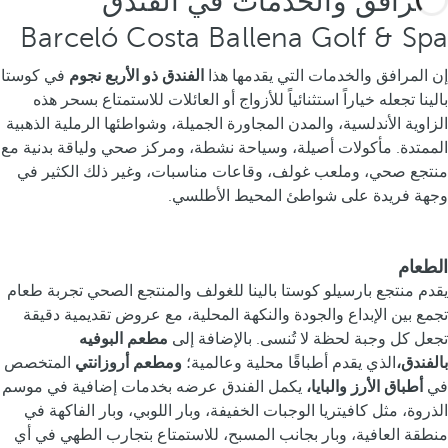
المرافق والخدمات في الفندق
Barceló Costa Ballena Golf & Spa
إن المرافق والخدمات التي يقدمها هذا
الفندق ذو الأربع نجوم
في كوستا
بالينا تجعله خياراً استثنائياً للأزواج أو العائلات للاستمتاع بسحر هذه
الزاوية الأندلسية، والمدن المجاورة الجميلة، وشواطئها الرملية الذهبية
الممتدة. مأكولات أصيلة، وسياحة نشطة، ومركز صحي ولياقة بدنية مع
منتجع صحي، وملعب غولف، وقاعات مناسبات، وغير ذلك الكثير في
وجهة فريدة على شواطئ المحيط الأطلسي.
الطعام
يقدم منتجع بارسيلو كوستا بالينا للغولف والمنتجع الصحي تجربة طعام
تجمع بين الإبداع والجودة والنكهة المحلية، مع عروض تقديمية دقيقة
تجعل كل وجبة لحظة لا تُنسى. بالإضافة إلى
مطعم البوفيه
بالفندق،
الذي يقدم أطباقًا محلية وعالمية؛
ومطعم أروزانتي
المتخصص
في
أطباق الأرز والبايا،
يكمل الفندق عرضه بخدمات إضافية في موسم
الذروة، مثل كافيتريا الوجبات الخفيفة، وبار اللوبي، وبار الفاكهة في
منطقة العافية، وبار بجانب المسبح، للاستمتاع بتجارب الطهي في أي