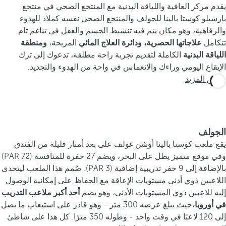
يقدم مركز العافية واللياقة البدنية مع المنتجع الصحي في منتجع
بارسيلو كوستا بالينا للجولف والمنتجع الصحي نفسه كملاذ للهدوء
والرفاهية، وهو مكان يتم فيه تنشيط الجسم والعقل في تناغم تام.
تتكامل
علاجاتها الحصرية،
ودائرة العلاج المائي
المريحة،
ومنطقة
اللياقة البدنية
الكاملة لتقديم تجربة راحة مطلقة، تدعوك إلى ترك
الإيقاع اليومي وراءك والانغماس في واحة من الهدوء والتجديد.
عرض المزيد
الجولف
يقع ملعب كوستا بالينا أوشن غولف على بعد أمتار قليلة من الفندق
وفي موقع متميز يطل على البحر، ويضم 27 حفرة للمنافسة (PAR 72)
بالإضافة إلى 9 حفر تدريبية إضافية (PAR 3). صُمم هذا الملعب ليتحدى
اللاعبين ذوي أدنى مستويات الإعاقة مع الحفاظ على إمكانية الوصول
إليه للاعبين ذوي المستويات الأدنى، وهو يضم
أحد أكبر ملاعب التدريب
في أوروبا،
حيث يبلغ عرضه 300 متر - وهو قادر على استيعاب ما يصل
إلى 120 لاعبًا في وقت واحد - وطوله 350 مترًا. كل هذا على شاطئ