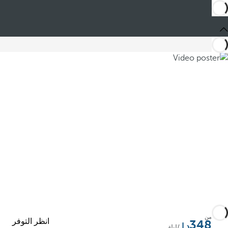
المشاركة
من
انظر التوفر
348
/ليلة