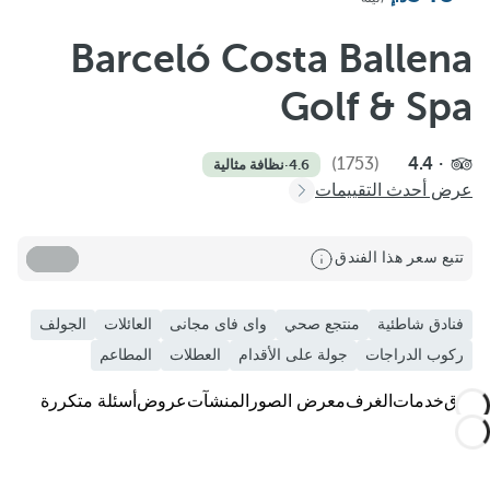
أضف إلى المفضلة
شاهد المزيد من الصور ومقاطع الفيديو
Barceló Costa Ballena
Golf & Spa
(1753)
4.4
4.6
·
نظافة مثالية
عرض أحدث التقييمات
تتبع سعر هذا الفندق
فنادق شاطئية
منتجع صحي
واى فاى مجانى
العائلات
الجولف
ركوب الدراجات
جولة على الأقدام
العطلات
المطاعم
الفندق
خدمات
الغرف
معرض الصور
المنشآت
عروض
أسئلة متكررة