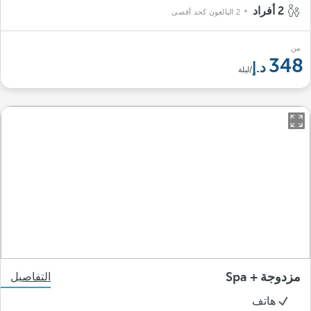
2 أفراد
2 البالغون كحد أقصى
من
348
/ليلة
مزدوجة + Spa
التفاصيل
هاتف