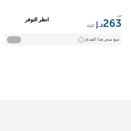
من
انظر التوفر
263
/ليلة
تتبع سعر هذا الفندق