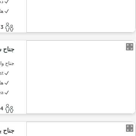
د
ها
3 أفراد
جناح سوبريو
جناح وا
st
ها
ea
4 أفراد
جناح ب