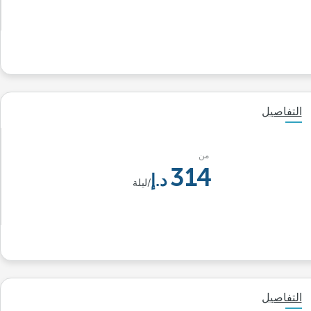
التفاصيل
من
314
/ليلة
التفاصيل