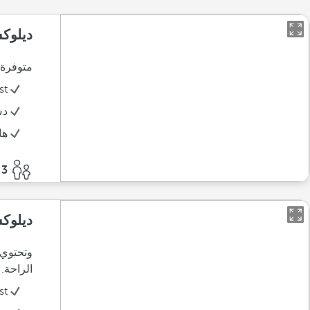
ديلوك
متوفرة 
st
د
ها
3 أفراد
ديلوكس
وتحتوي
الراحة.
st