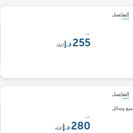
التفاصيل
من
255
/ليلة
التفاصيل
يع وسائل
من
280
/ليلة