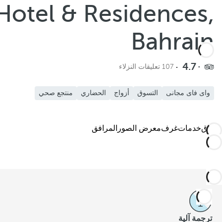
Hotel & Residences,
Bahrain
4.7
107 تعليقات النزلاء
واى فاى مجانى
التسوق
أزواج
الحضاري
منتجع صحي
الفندق
خدمات
غرف
معرض الصور
المرافق
ترجمة آلية