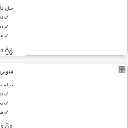
جناح فا
st
د
ها
4 أفراد
سوبري
غرفة متصلة تبلغ مساحته
st
د
ها
5 أفراد