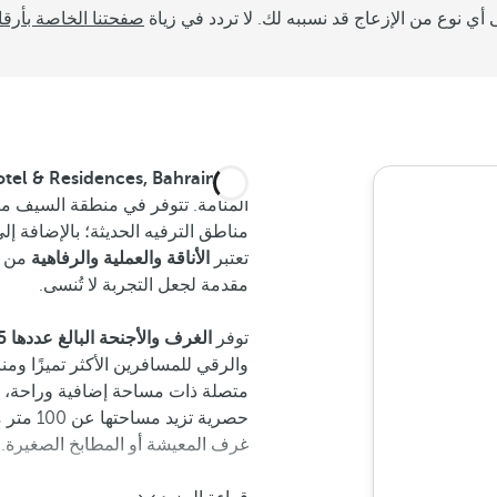
أي نوع من الإزعاج قد نسببه لك. لا تردد في زياة
صفحتنا الخاصة بأرقا
يقع
Barceló Hotel & Residences, Bahrain ذو الـ 4 نجوم
المنامة. تتوفر في منطقة السيف منا
مناطق الترفيه الحديثة؛ بالإضافة إل
تعتبر
الأناقة والعملية والرفاهية
من ا
مقدمة لجعل التجربة لا تُنسى.
توفر
الغرف والأجنحة البالغ عددها 195 في Barceló Hotel & Residences, Bahrain
والرقي للمسافرين الأكثر تميزًا وم
متصلة ذات مساحة إضافية وراحة، وغ
حصرية تزيد مساحتها عن 100 متر مربع. جميعها
غرف المعيشة أو المطابخ الصغيرة.