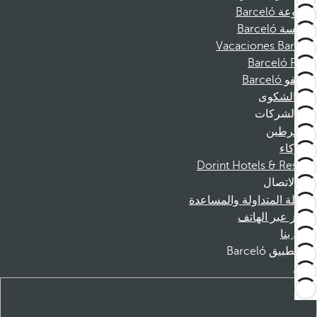
مجموعة Barceló
مؤسسة Barceló
Vacaciones Barceló
Barceló Films
موظفو Barceló
قناة الشكوى
الشركات
المنخرطين
الشركاء
Dorint Hotels & Resorts
الاتصال
الأسئلة المتداولة والمساعدة
الحجز عبر الهاتف
اتصل بنا
تطبيق Barceló
تنزيل