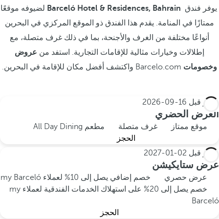
يوفر فندق
Barceló Hotel & Residences, Bahrain
لضيوفه موقعًا
ممتازًا في المنامة. يقدم هذا الفندق ذو الموقع المركزي في البحرين
أنواعًا مختلفة من الغرف والأجنحة، بما في ذلك غرف متصلة، مع
إطلالات وخيارات مثالية للإقامات التجارية. استفد من
عروض
وخصومات
Barcelo.com واكتشف أفضل مكان للإقامة في البحرين.
احجز قبل
16-09-2026
العرض الحضري
موقع ممتاز
غرف متصلة
مطعم All Day Dining
الحجز
احجز قبل
02-01-2027
عرض ستايكيشن
عرض حصري
خصم إضافي يصل إلى 10% لعملاء my Barceló
خصم يصل إلى 20% على استهلاك الخدمات الفندقية لعملاء my
Barceló
الحجز