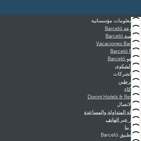
معلومات مؤسساتية
مجموعة Barceló
مؤسسة Barceló
Vacaciones Barceló
Barceló Films
موظفو Barceló
قناة الشكوى
الشركات
المنخرطين
الشركاء
Dorint Hotels & Resorts
الاتصال
الأسئلة المتداولة والمساعدة
الحجز عبر الهاتف
اتصل بنا
تطبيق Barceló