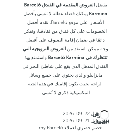
بفضل
العروض المقدمة في الفندق Barceló
Karmina
يمكنك قضاء عطلة لا تنسى بأفضل
الأسعار. على موقع Barceló، نقدم أفضل
الخصومات على كل فندق من فنادقنا، ونفكر
دائمًا في ضمان إقامة الضيوف على أفضل
وجه ممكن. استفد من
العروض الترويجية التي
تنتظرك في Barceló Karmina
واستمتع بهذا
الفندق المذهل الذي يقع على شاطئ البحر في
مانزانيلو والذي يحتوي على جميع وسائل
الراحة بحيث تكون إقامتك في هذه الجنة
المكسيكية ذكرى لا تُنسى.
عروض
احجز قبل
22-09-2026
الإقامة
الصيف
سافر قبل
21-09-2026
الكاملة
خصم حصري لعملاء my Barceló