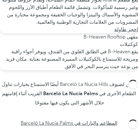
يقع مطعم Aitana بجوار منطقة حمام السباحة، ويقدم عروضًا متنوعة
وغير رسمية للمأكولات. وتشمل قائمة الطعام أطباق الأرز واللحوم
المشوية والأسماك والبيتزا والوجبات الخفيفة ومجموعة مختارة من
المشروبات من العلامات التجارية الوطنية والعالمية.
احجز طاولة
مقهى B-Heaven Rooftop
كوكتيلات
يقع B-Heaven في الطابق العلوي من الفندق، ويوفر أجواء راقية
ومريحة للاستمتاع بالكوكتيلات المميزة المصنوعة بعناية. مكان فريد
من نوعه حيث ينرسم البحر في الأفق.
يمكن لضيوف Barceló La Nucía Hills أيضًا الاستمتاع بخيارات تناول
الطعام الأخرى في
Barceló La Nucía Palms
القريب أثناء إقامتهم
خلال الأشهر التي يكون فيها مفتوحًا.
المطاعم والبارات في Barceló La Nucía Palms