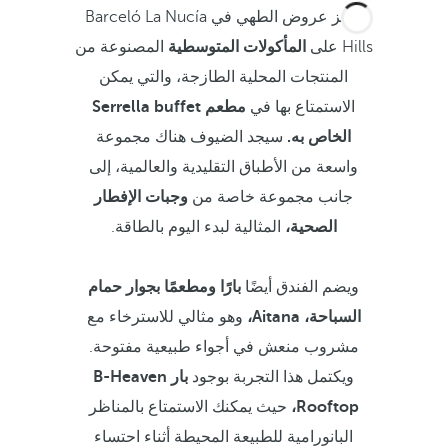
تركز عروض الطهي في Barceló La Nucía
Hills على
المأكولات المتوسطية
المصنوعة من
المنتجات المحلية الطازجة، والتي يمكن
الاستمتاع بها في
مطعم Serrella buffet
الخاص به.
سيجد الضيوف هناك مجموعة
واسعة من الأطباق التقليدية والعالمية، إلى
جانب مجموعة خاصة من
وجبات الإفطار
الصحية،
المثالية لبدء اليوم بالطاقة.
ويضم الفندق أيضًا
بارًا ومطعمًا بجوار حمام
السباحة، Aitana،
وهو مثالي للاسترخاء مع
مشروب منعش في أجواء طبيعية مفتوحة.
ويكتمل هذا التجربة بوجود
بار B-Heaven
Rooftop،
حيث يمكنك الاستمتاع بالمناظر
البانورامية للطبيعة المحيطة أثناء احتساء