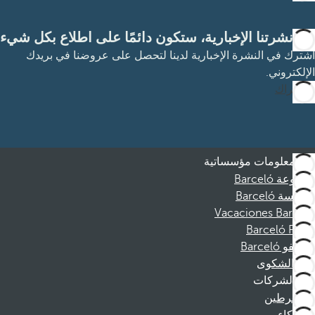
مع نشرتنا الإخبارية، ستكون دائمًا على اطلاع بكل شيء
اشترك في النشرة الإخبارية لدينا لتحصل على عروضنا في بريدك
الإلكتروني.
الاشتراك
معلومات مؤسساتية
مجموعة Barceló
مؤسسة Barceló
Vacaciones Barceló
Barceló Films
موظفو Barceló
قناة الشكوى
الشركات
المنخرطين