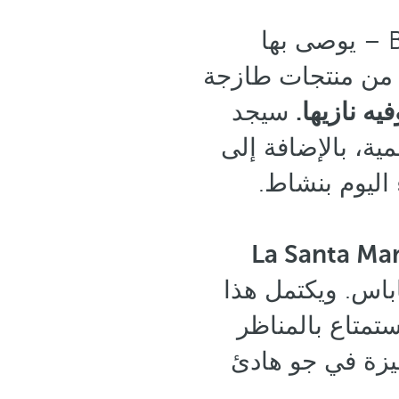
عروض الطعام التي يقدمها Barceló La Nucía Palms – يوصى بها
من منتجات طازجة
ه نازيها.
سيجد
ية، بالإضافة إلى
 اليوم بنشاط.
 بجوار حمام السباحة، وهو La Santa María
اباس. ويكتمل هذا
تمتاع بالمناظر
مميزة في جو هادئ