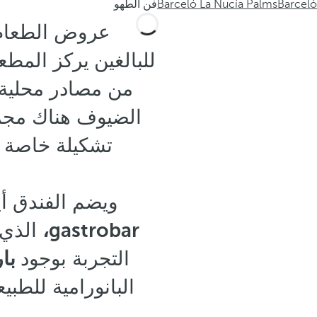
Barceló
Barceló La Nucía Palms
فن الطهو
للبالغين
يركز المط
من مصادر محلية،
الضيوف هناك مجموع
تشكيلة خاصة
ويضم الفندق أي
gastrobar،
الذي ي
التجربة بوجود
بار en Rooftop
البانورامية للطبي