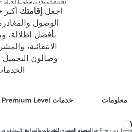
Barceló
منتجع بارسيلو مايا جراند
el
اجعل
إقامتك
أكثر
ح
الوصول والمغادرة 
بأفضل إطلالة، و
الخدمات
معلومات
خدمات Premium Level
Premium Level هو
المفهوم الحصري للخدمات والمرافق
المطبقة في فنادق Barceló Premium Level والذي يو