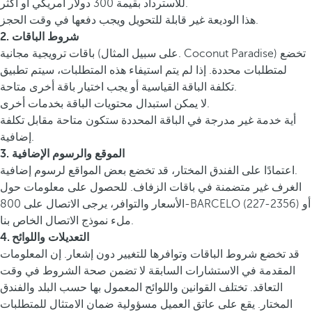
للاسترداد بقيمة 300 دولار أمريكي أو أكثر.
هذا الوديعة غير قابلة للتحويل ويجب دفعها في وقت الحجز.
2. شروط الباقات
باقات ترويجية مجانية (على سبيل المثال. Coconut Paradise) تخضع
لمتطلبات محددة. إذا لم يتم استيفاء هذه المتطلبات، سيتم تطبيق
تكلفة الباقة القياسية أو يجب اختيار باقة أخرى متاحة.
لا يمكن استبدال محتويات الباقة بخدمات أخرى.
أية خدمة غير مدرجة في الباقة المحددة ستكون متاحة مقابل تكلفة
إضافية.
3. الموقع والرسوم الإضافية
اعتمادًا على الفندق المختار، قد تخضع بعض المواقع لرسوم إضافية.
الغرف غير متضمنة في باقات الزفاف. للحصول على معلومات حول
الأسعار والتوافر، يرجى الاتصال على 800-BARCELO (227-2356) أو
ملء نموذج الاتصال الخاص بنا.
4. التعديلات واللوائح
قد تخضع شروط الباقات وتوافرها للتغيير دون إشعار. إن المعلومات
المقدمة في الاستشارات السابقة لا تضمن صحة الشروط في وقت
التعاقد. تختلف القوانين واللوائح المعمول بها حسب البلد والفندق
المختار. يقع على عاتق العميل مسؤولية ضمان الامتثال للمتطلبات