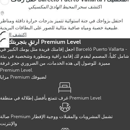
اكتشف سحر
المحيط الهادئ المكسيكي
احتفل بزواجك في جنة استوائية تتميز بدرجات حرارة دافئة ومناظر
طبيعية خصبة ومياه صافية مثالية للصور على البطاقات البريدية.
اكتشف المزيد
ارتقِ بتجربتك مع Premium Level
اجعل إقامتك فريدة مثل يومك الكبير في Barceló Puerto Vallarta -
شامل كلياً، المصمم ليقدم لك إقامة راقية ومتطورة وشخصية في بيئة
مميزة. للوصول إلى هذه الخدمات، من الضروري حجز غرفة
Premium Level.
مزايا Premium لضيوفك
غرف تتمتع بأفضل إطلالة في منطقة Premium Level
صالة Premium تشمل المشروبات والمقبلات ووجبة الإفطار
والإنترنت