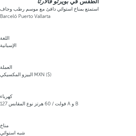
الطقس في
بويرتو فالارتا
استمتع بمناخ استوائي دافئ مع موسم رطب وجاف
Barceló Puerto Vallarta
اللغة
الإسبانية
العملة
البيزو المكسيكي MXN ($)
كهرباء
127 فولت / 60 هرتز نوع المقابس A و B
مناخ
شبه استوائي