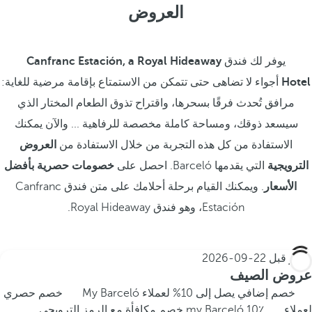
العروض
يوفر لك فندق
Canfranc Estación, a Royal Hideaway
Hotel
أجواء لا تضاهى حتى تتمكن من الاستمتاع بإقامة مرضية للغاية:
مرافق تُحدث فرقًا بسحرها، واقتراح تذوق الطعام المختار الذي
سيسعد ذوقك، ومساحة كاملة مخصصة للرفاهية ... والآن يمكنك
الاستفادة من كل هذه التجربة من خلال الاستفادة من
العروض
الترويجية
التي يقدمها Barceló. احصل على
خصومات حصرية بأفضل
الأسعار
. ويمكنك القيام برحلة أحلامك على متن فندق Canfranc
Estación، وهو فندق Royal Hideaway.
احجز قبل
22-09-2026
عروض الصيف
خصم إضافي يصل إلى 10% لعملاء My Barceló
خصم حصري
لعملاء my Barceló
10٪ خصم مكافأة مع الرمز الترويجي