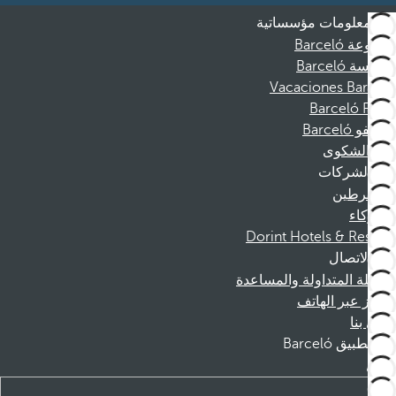
معلومات مؤسساتية
مجموعة Barceló
مؤسسة Barceló
Vacaciones Barceló
Barceló Films
موظفو Barceló
قناة الشكوى
الشركات
المنخرطين
الشركاء
Dorint Hotels & Resorts
الاتصال
الأسئلة المتداولة والمساعدة
الحجز عبر الهاتف
اتصل بنا
تطبيق Barceló
تنزيل