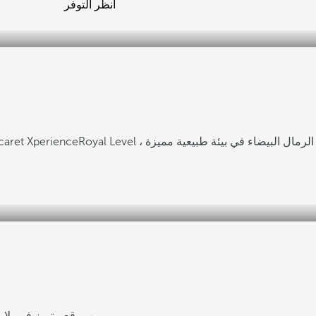
انظر التوفر
لرمال البيضاء في بيئة طبيعية مميزة
وصول غير محدود إلى Xcaret park عن طريق حج