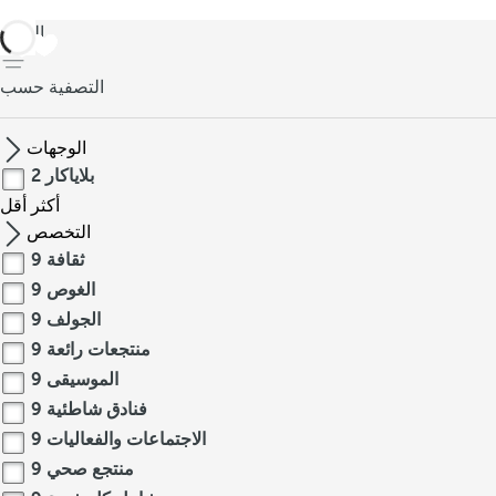
العودة
التصفية حسب
الوجهات
بلاياكار
2
أكثر
أقل
التخصص
ثقافة
9
الغوص
9
الجولف
9
منتجعات رائعة
9
الموسيقى
9
فنادق شاطئية
9
الاجتماعات والفعاليات
9
منتجع صحي
9