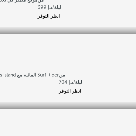
من
موقع متميز في بلايا
/ليلة
399
انظر التوفر
من
حديقة Pirates Island المائية مع Surf Rider
/ليلة
704
انظر التوفر