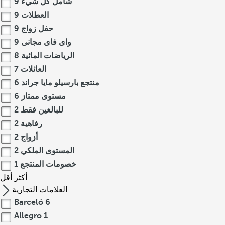
شامل كل شيء
9
العطلات
9
حفل زواج
9
واى فاى مجانى
9
الرياضات المائية
8
العائلات
7
منتجع بارسيلو مايا جراند
6
مستوى ممتاز
6
للبالغين فقط
2
رفاهية
2
أزواج
2
المستوى الملكي
2
خصومات المنتجع
1
أكثر
أقل
العلامات التجارية
Barceló
6
Allegro
1