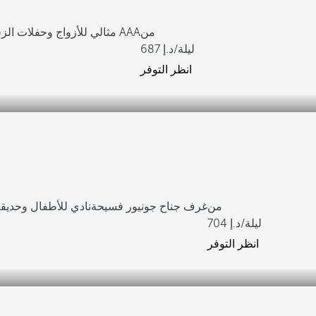
من
حصل على 4 ماسات AAA
مثالي للأزواج وحفلات الز
/ليلة
687
انظر التوفر
من
غرف جناح جونيور فسيحة
نادي للأطفال وحديقة 
/ليلة
704
انظر التوفر