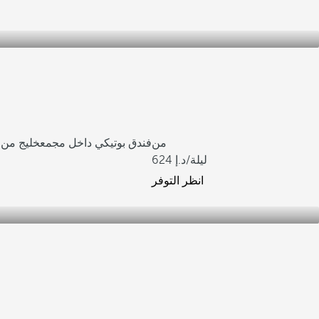
من
Royal Level ، فندق بوتيكي داخل مجمع
خليج من ا
/ليلة
624
انظر التوفر