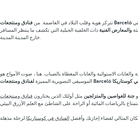
تي
تتركز هوية وقلب البلاد في العاصمة. من
ثة
والمعارض الفنية
ذات الخلفية الجبلية التي تكشف ما ينتظر المسافر
خارج المدينة.المدينة.
بركانية والغابات الاستوائية والغابات المغطاة بالضباب. هنا ، صوت الأمواج هو
ادق ومنتجعات Barceló في كوستاريكا
الموسيقى التصويرية المميزة
جنة للغواصين
والمتزلجين
مثل أولئك الذين يختارون
فنادق ومنتجعات Barceló في بلايا
مكان المثالي لقضاء إجازتك وأفضل
الفنادق في كوستاريكا