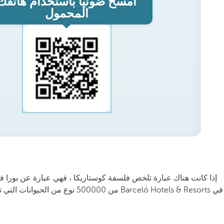
امسح ضوئيًا باستخدام هاتفك
المحمول
من 500000 نوع من الحيوانات التي تعيش في البلاد. أيضًا بسبب الإيقاع النابض بالحياة والمبتكر الذي يغمر العاصمة ،