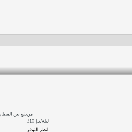
من
يقع بين المطا
/ليلة
310
انظر التوفر