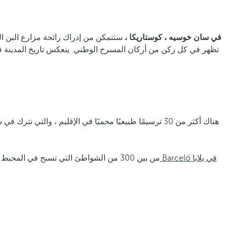
فنادق ومنتجعات Barceló في سان خوسيه ، كوستاريكا ،
ستتمكن من إدراك رائحة مزارع البن ال
تظهر في كل ركن من أركان المسرح الوطني. ينعكس تاريخ المدينة ف
هناك أكثر من 30 ترسيمًا طبيعيًا محميًا في الإقليم ، وا
من بين 300 من الشواطئ التي تسبح في المحيط الهادئ أو المحيط الأطلسي ، بعضها أراضي للسلاحف ، والبعض الآخر هو