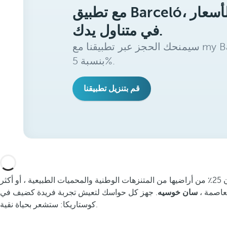
مع تطبيق Barceló، ستحصل على أفضل الأسعار
في متناول يدك.
سيمنحك الحجز عبر تطبيقنا مع my Barceló Benefits خصمًا إضافيًا
بنسبة 5%.
قم بتنزيل تطبيقنا
إذا كانت هناك عبارة تلخص فلسفة كوستاريكا ، فهي عبارة عن بورا فيدا. ليس فقط بسبب الطبيعة الساحقة التي تعتز بها الدولة ، حيث تتكون 25٪ من أراضيها من المتنزهات الوطنية والمحميات الطبيعية ، أو أكثر
سان خوسيه
. جهز كل حواسك لتعيش تجربة فريدة كضيف في Barceló Hotels & Resorts في
كوستاريكا: ستشعر بحياة نقية.