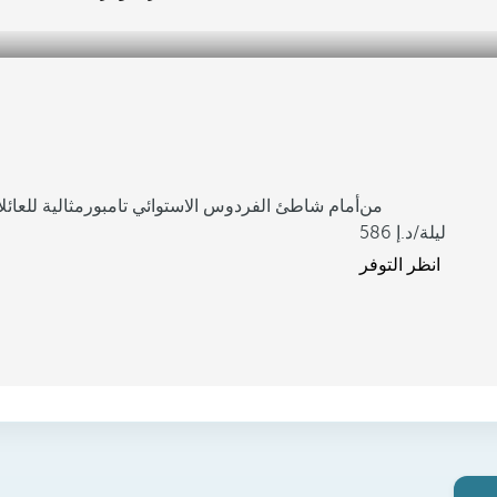
من
أمام شاطئ الفردوس الاستوائي تامبور
مثالية للعائ
/ليلة
586
انظر التوفر