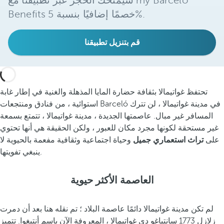
سيمنحك الحجز عبر تطبيقنا مع my Barceló
Benefits خصمًا إضافيًا بنسبة 5%.
قم بتنزيل تطبيقنا
تحتفظ غواتيمالا بثقافة حضارة المايا المذهلة والغنية في إطار غابة
استوائية ، من فنادق ومنتجعات Barceló في مدينة غواتيمالا ، لن تترك
المسافر غير مبال. عاصمتها الجديدة ، مدينة غواتيمالا ، تتمتع بسمعة
غير مستحقة لكونها مجرد مكان للعبور ، ولكن الحقيقة هي أنها تحتوي
على
تراث استعماري جميل
وحياة اجتماعية وثقافية مفعمة بالحيوية لا
ينبغي تفويتها.
العاصمة الأكثر حيوية
لم تكن مدينة غواتيمالا دائمًا عاصمة البلاد ؛ تم نقله هنا بعد أن دمرت
زلازل 1773 سانتياغو دي غواتيمالا ، المعروفة الآن باسم أنتيغوا. تتميز