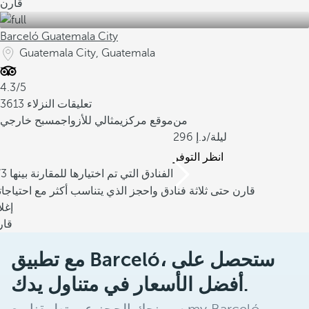
قارن
Barceló Guatemala City
Guatemala City, Guatemala
4.3/5
3613 تعليقات النزلاء
من
موقع مركزي
مثالي للأزواج
مسبح خارجي
/ليلة
296
انظر التوفر
/3 الفنادق التي تم اختيارها للمقارنة بينها
قارن حتى ثلاثة فنادق واحجز الذي يتناسب أكثر مع احتياجا
إغل
قار
مع تطبيق Barceló، ستحصل على
أفضل الأسعار في متناول يدك.