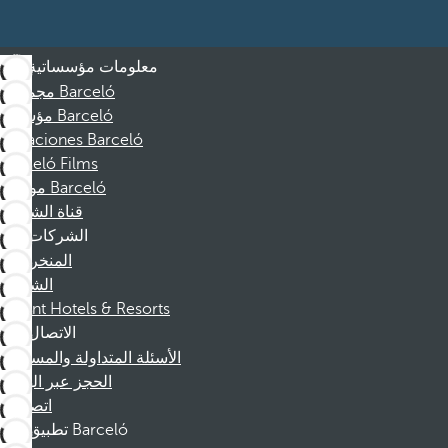
معلومات مؤسساتية
مجموعة Barceló
مؤسسة Barceló
Vacaciones Barceló
Barceló Films
موظفو Barceló
قناة الشكوى
الشركات
المنخرطين
الشركاء
Dorint Hotels & Resorts
الاتصال
الأسئلة المتداولة والمساعدة
الحجز عبر الهاتف
اتصل بنا
تطبيق Barceló