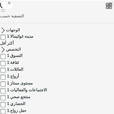
العودة
التصفية حسب
الوجهات
مدينه غواتيمالا
1
أكثر
أقل
التخصص
التسوق
1
ثقافة
1
العائلات
1
أزواج
1
مستوى ممتاز
1
الاجتماعات والفعاليات
1
منتجع صحي
1
الحضاري
1
حفل زواج
1