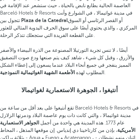
العاصمة الحالية بطابع نابض بالحياة ، حيث ستشعر عند الإقامة في
Barceló Hotels & Resorts في مدينة غواتيمالا ، في الشوارع وأنت
أو القصر الرئاسي أو السوق
Plaza de la Catedral
تتجول بين
المركزي ، والذي يحتوي أيضًا على سوق الحرف اليدوية المثالي للعثور
على القطعة الفريدة التي ستجعلك تتذكر الرحلة.
أيضًا ، لا تنس تجربة التورتيلا المصنوعة من الذرة البيضاء والأصفر
والأزرق ، وقبل كل شيء ، شاهد كيف يتم صنعها ودع صوت التصفيق
المميز ينفجر في جميع أنحاء البلاد عندما يسعون إلى إعطاء الشكل
.
المطلوب لهذه
الأطعمة الشهية الغواتيمالية النموذجية
أنتيغوا ، الجوهرة الاستعمارية لغواتيمالا
تقع أنتيغوا على بعد أقل من ساعة من Barceló Hotels & Resorts في
مدينة غواتيمالا ، والتي كانت ذات يوم عاصمة البلاد ودمرتها الزلازل
عام 1773. هذه المدينة هي واحدة من أجمل
الجواهر الاستعمارية
الأمريكية
، بإذن من كارتاخينا دي إندياس. إن موقعها المذهل ، المحاط
بثلاثة براكين - Agua و Fuego و Acatenango ، اثنان منهم نشطان -