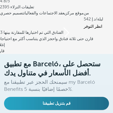
4.8/5
2395 تعليقات النزلاء
من
موقع مركزي
عقد الاجتماعات والفعاليات
تصميم حصري
/ليلة
542
انظر التوفر
/3 الفنادق التي تم اختيارها للمقارنة بينها
قارن حتى ثلاثة فنادق واحجز الذي يتناسب أكثر مع احتياجا
إغل
قار
مع تطبيق Barceló، ستحصل على
أفضل الأسعار في متناول يدك.
سيمنحك الحجز عبر تطبيقنا مع my Barceló
Benefits خصمًا إضافيًا بنسبة 5%.
قم بتنزيل تطبيقنا