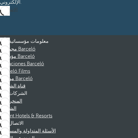
الإلكتروني.
الاشتراك
معلومات مؤسساتية
مجموعة Barceló
مؤسسة Barceló
Vacaciones Barceló
Barceló Films
موظفو Barceló
قناة الشكوى
الشركات
المنخرطين
الشركاء
Dorint Hotels & Resorts
الاتصال
الأسئلة المتداولة والمساعدة