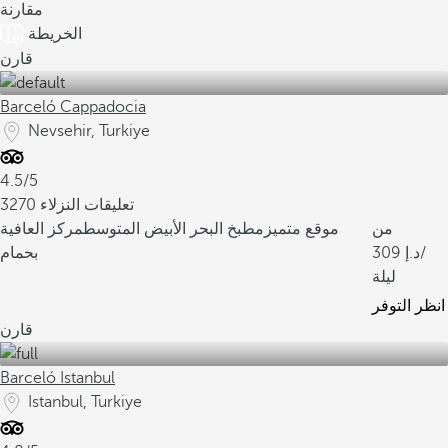
مقارنة
الخريطة
قارن
Barceló Cappadocia
Nevsehir, Turkiye
4.5/5
3270 تعليقات النزلاء
من
موقع متميز
مطبخ البحر الأبيض المتوسط
مركز العافية
/
309
بحمام
ليلة
انظر التوفر
قارن
Barceló Istanbul
Istanbul, Turkiye