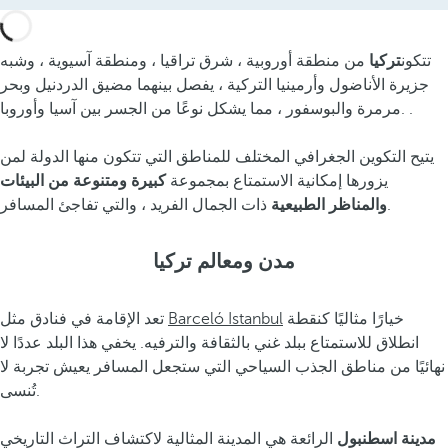
تتكون
تركيا
من منطقة أوروبية ، شرق تراقيا ، ومنطقة آسيوية ، وشبه
جزيرة الأناضول وأرمينيا التركية ، يفصل بينهما مضيق الدردنيل وبحر
مرمرة والبوسفور ، مما يشكل نوعًا من الجسر بين آسيا وأوروبا. .
يتيح التكوين الجغرافي المختلف للمناطق التي تتكون منها الدولة لمن
يزورها إمكانية الاستمتاع بمجموعة
كبيرة ومتنوعة من البيئات
ذات الجمال الفريد ، والتي تفاجئ المسافر.
والمناظر الطبيعية
مدن ومعالم تركيا
خيارًا مثاليًا كنقطة
Barceló Istanbul
تعد الإقامة في فنادق مثل
انطلاق للاستمتاع ببلد غني بالثقافة والترفيه. يخفي هذا البلد عددًا لا
نهائيًا من مناطق الجذب السياحي التي ستجعل المسافر يعيش تجربة لا
تُنسى.
مدينة اسطنبول
الرائعة هي المدينة المثالية لاكتشاف التراث التاريخي