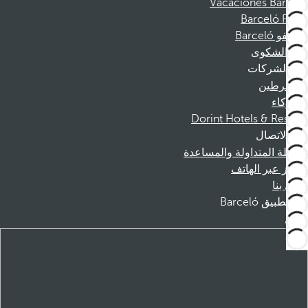
Vacaciones Barceló
Barceló Films
موظفو Barceló
قناة الشكوى
الشركات
المنخرطين
الشركاء
Dorint Hotels & Resorts
الاتصال
الأسئلة المتداولة والمساعدة
الحجز عبر الهاتف
اتصل بنا
تطبيق Barceló
تنزيل