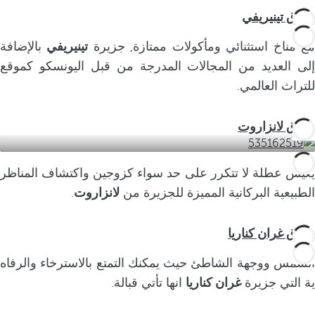
فنادق تينيريفي
ع مناخ استثنائي ومأكولات ممتازة, جزيرة
تينيريفي
بالإضافة
إلى العديد من المجالات المدرجة من قبل اليونسكو كموقع
للتراث العالمي.
فنادق لانزاروت
يعيش عطلة لا تتكرر على حد سواء كزوجين واكتشاف المناظر
الطبيعية البركانية المميزة للجزيرة من
لانزاروت
.
فنادق غران كناريا
الشمس ووجهة الشاطئ حيث يمكنك التمتع بالاسترخاء والرفاه
ية التي جزيرة
غران كناريا
انها تأتي قبالة.