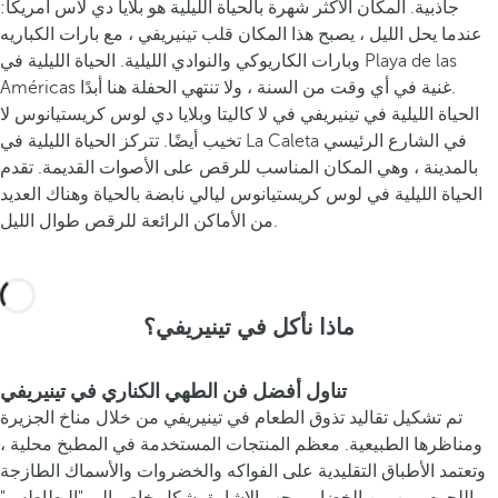
جاذبية. المكان الأكثر شهرة بالحياة الليلية هو بلايا دي لاس أمريكا:
عندما يحل الليل ، يصبح هذا المكان قلب تينيريفي ، مع بارات الكباريه
وبارات الكاريوكي والنوادي الليلية. الحياة الليلية في Playa de las
Américas غنية في أي وقت من السنة ، ولا تنتهي الحفلة هنا أبدًا.
الحياة الليلية في تينيريفي في لا كاليتا وبلايا دي لوس كريستيانوس لا
تخيب أيضًا. تتركز الحياة الليلية في La Caleta في الشارع الرئيسي
بالمدينة ، وهي المكان المناسب للرقص على الأصوات القديمة. تقدم
الحياة الليلية في لوس كريستيانوس ليالي نابضة بالحياة وهناك العديد
من الأماكن الرائعة للرقص طوال الليل.
ماذا نأكل في تينيريفي؟
تناول أفضل فن الطهي الكناري في تينيريفي
تم تشكيل تقاليد تذوق الطعام في تينيريفي من خلال مناخ الجزيرة
ومناظرها الطبيعية. معظم المنتجات المستخدمة في المطبخ محلية ،
وتعتمد الأطباق التقليدية على الفواكه والخضروات والأسماك الطازجة