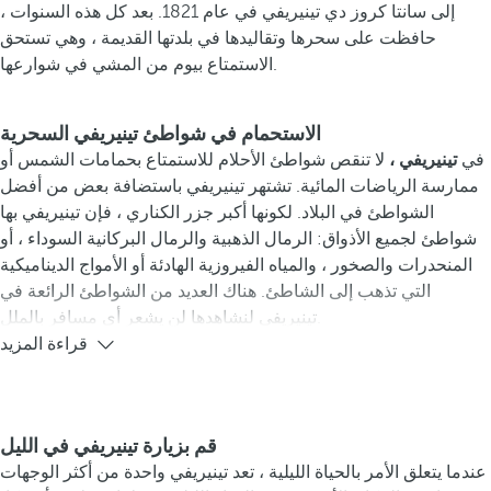
إلى سانتا كروز دي تينيريفي في عام 1821. بعد كل هذه السنوات ،
حافظت على سحرها وتقاليدها في بلدتها القديمة ، وهي تستحق
الاستمتاع بيوم من المشي في شوارعها.
الاستحمام في شواطئ تينيريفي السحرية
في
تينيريفي ،
لا تنقص شواطئ الأحلام للاستمتاع بحمامات الشمس أو
ممارسة الرياضات المائية. تشتهر تينيريفي باستضافة بعض من أفضل
الشواطئ في البلاد. لكونها أكبر جزر الكناري ، فإن تينيريفي بها
شواطئ لجميع الأذواق: الرمال الذهبية والرمال البركانية السوداء ، أو
المنحدرات والصخور ، والمياه الفيروزية الهادئة أو الأمواج الديناميكية
التي تذهب إلى الشاطئ. هناك العديد من الشواطئ الرائعة في
تينيريفي لنشاهدها لن يشعر أي مسافر بالملل.
قراءة المزيد
قم بزيارة تينيريفي في الليل
عندما يتعلق الأمر بالحياة الليلية ، تعد تينيريفي واحدة من أكثر الوجهات