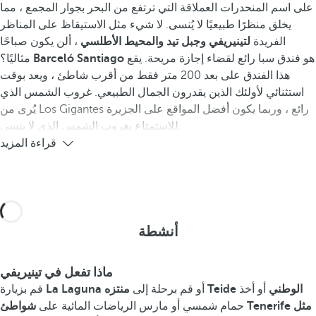
على اسم المنحدرات العملاقة التي ترتفع من البحر بجوار المجمع ، مما
يخلق منظرًا طبيعيًا لا يُنسى. لا شيء مثل الاستيقاظ على المناظر
الفريدة
لتينيريفي وجبل تيد والمحيط الأطلسي
، ألن يكون صباحًا
هو فندق سبا رائع لقضاء إجازة مريحة. يقع
Barceló Santiago
مثاليًا؟
هذا الفندق على بعد 200 متر فقط من أقرب شاطئ ، ويعد بوقت
استثنائي لأولئك الذين يقدرون الجمال الطبيعي. غروب الشمس الذي
يُرى من Los Gigantes رائع ، وربما يكون أفضل المواقع على الجزيرة
للاستمتاع بغروب الشمس الذي لا ينسى.
قراءة المزيد
أنشطة
ماذا تفعل في تينيريفي
منتزه Teide الوطني
أو أخذ
أو قم برحلة إلى
La Laguna
قم بزيارة
شواطئ Tenerife مثل
حمام شمسي أو مارس الرياضات المائية على