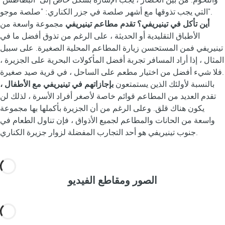
واللحوم. من بين الخضار ، يجب الإشارة بشكل خاص إلى "البطاطس"
التي يجب تذوقها مع أشهر صلصة في جزر الكناري: "صلصة موجو".
أين تأكل في تينيريفي؟
تقدم مطاعم تينيريفي
مجموعة واسعة من
الأطباق التقليدية أو الحديثة ، على الرغم من تذوق أفضل ما في
تينيريفي فمن المستحسن زيارة المطاعم المحلية الصغيرة. على سبيل
المثال ، إذا أراد المسافر تجربة أفضل المأكولات البحرية على الجزيرة ،
فلا شيء أفضل من اختيار مطعم على الساحل ، في قرية صيد صغيرة.
بالنسبة لأولئك الذين يستمتعون
بإجازاتهم في تينيريفي مع الأطفال ،
تقدم العديد من المطاعم قوائم خاصة لأصغر أفراد الأسرة ، لذلك لن
يكون هناك قلق. وعلى الرغم من أن الجزيرة بأكملها بها مجموعة
واسعة من الحانات والمطاعم لجميع الأذواق ، فإن تناول الطعام في
جنوب تينيريفي هو أحد التجارب المفضلة لزوار جزيرة الكناري.
الصور ومقاطع الفيديو