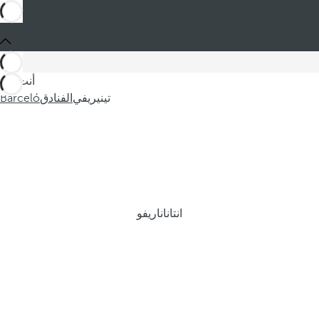
أنت في
تينيريفي
الفنادق
Barceló
انتاناناريفو