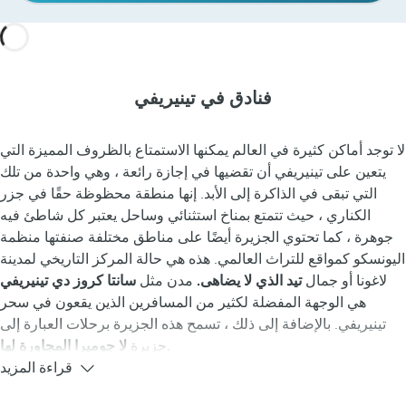
فنادق في تينيريفي
لا توجد أماكن كثيرة في العالم يمكنها الاستمتاع بالظروف المميزة التي
يتعين على تينيريفي أن تقضيها في إجازة رائعة ، وهي واحدة من تلك
التي تبقى في الذاكرة إلى الأبد. إنها منطقة محظوظة حقًا في جزر
الكناري ، حيث تتمتع بمناخ استثنائي وساحل يعتبر كل شاطئ فيه
جوهرة ، كما تحتوي الجزيرة أيضًا على مناطق مختلفة صنفتها منظمة
اليونسكو كمواقع للتراث العالمي. هذه هي حالة المركز التاريخي لمدينة
لاغونا أو جمال
تيد الذي لا يضاهى.
مدن مثل
سانتا كروز دي تينيريفي
هي الوجهة المفضلة لكثير من المسافرين الذين يقعون في سحر
تينيريفي. بالإضافة إلى ذلك ، تسمح هذه الجزيرة برحلات العبارة إلى
لا جوميرا المجاورة لها.
جزيرة
قراءة المزيد