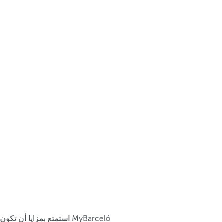
استمتع بمزايا أن تكون MyBarceló