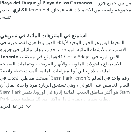
... من بين جميع
جزر
Playa de los Cristianos
أو
Playa del Duque
الكناري ،
تقدم Tenerife مجموعة واسعة من الاحتمالات قضاء إجازة لا
تنسى.
استمتع في المتنزهات المائية في تينيريفي
المحيط ليس هو الخيار الوحيد لأولئك الذين يتطلعون لقضاء يوم في
الاستمتاع بالأنشطة المائية الممتعة. يوجد منتزهان مائيان في
جزيرة
، كلاهما يقع في منطقة Costa Adeje. اقضِ اليوم في
Tenerife
الاستمتاع بالجولات الملونة ، والأنهار المريحة ، وحمامات السباحة
المليئة بالأدرينالين أو المنزلقات المائية. أليست خطة رائعة؟
أصبحت مناطق الجذب في Siam Park Tenerife رقم واحد في العالم
للعام الخامس على التوالي ، وهي تستحق الزيارة مرة واحدة: يقال أن
Siam Park هو أكثر مناطق الجذب المائية إثارة في أوروبا. يتميز Siam
Park بطابع سيامي ويقدم لزواره أكثر من 18 منطقة جذب.
قراءة المزيد