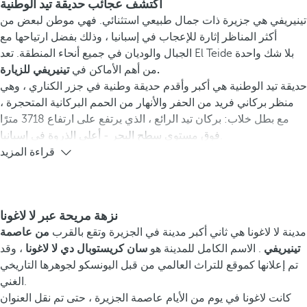
اكتشف عجائب حديقة تيد الوطنية
تينيريفي هي جزيرة ذات جمال طبيعي استثنائي. فهي موطن لبعض من
أكثر المناظر إثارة للإعجاب في إسبانيا ، وذلك بفضل ارتياحها مع
الجبال والوديان في جميع أنحاء المنطقة. تعد El Teide بلا شك واحدة
تينيريفي للزيارة.
من أهم الأماكن في
حديقة تيد الوطنية هي أكبر وأقدم حديقة وطنية في جزر الكناري ، وهي
منظر بركاني فريد من الحفر والأنهار من الحمم البركانية المتحجرة ،
مع بطل خلاب: بركان تيد الرائع ، الذي يرتفع على ارتفاع 3718 مترًا
فوق مستوى سطح البحر - أعلى الذروة في إسبانيا.
قراءة المزيد
نزهة مريحة عبر لا لاغونا
مدينة لا لاغونا هي ثاني أكبر مدينة في الجزيرة وتقع بالقرب
من عاصمة
تينيريفي
. الاسم الكامل للمدينة هو
سان كريستوبال دي لا لاغونا
، وقد
تم إعلانها كموقع للتراث العالمي من قبل اليونسكو لجوهرها التاريخي
الغني.
كانت لاغونا في يوم من الأيام عاصمة الجزيرة ، حتى تم نقل العنوان