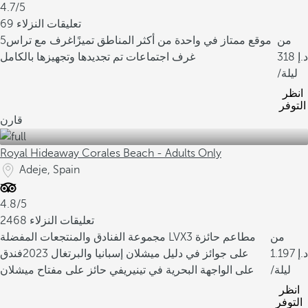
4.7/5
69 تعليقات النزلاء
من
موقع ممتاز في واحدة من أكثر المناطق تميزًا
غرف مع تراس
5
318
غرف اجتماعات تم تجديدها وتجهيزها بالكامل
/ليلة
انظر
التوفر
قارن
Royal Hideaway Corales Beach - Adults Only
Adeje, Spain
4.8/5
2468 تعليقات النزلاء
من
3 مطاعم حائزة
مجموعة الفنادق والمنتجعات المفضلة LVX
1.197
على جوائز في دليل ميشلان إسبانيا والبرتغال 2023
فندق
/ليلة
على الواجهة البحرية في تينيريفي حائز على مفتاح ميشلان
انظر
التوفر