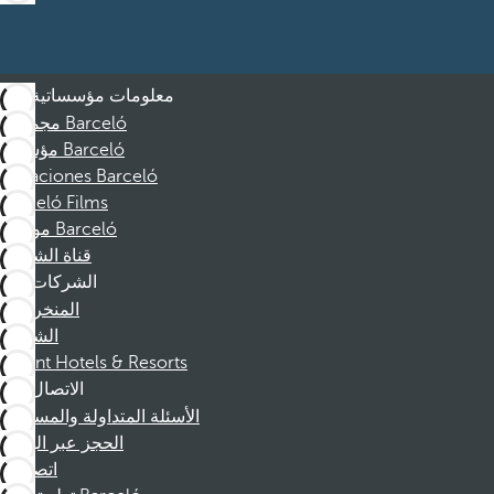
معلومات مؤسساتية
مجموعة Barceló
مؤسسة Barceló
Vacaciones Barceló
Barceló Films
موظفو Barceló
قناة الشكوى
الشركات
المنخرطين
الشركاء
Dorint Hotels & Resorts
الاتصال
الأسئلة المتداولة والمساعدة
الحجز عبر الهاتف
اتصل بنا