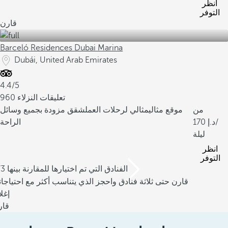
انظر
التوفر
قارن
Barceló Residences Dubai Marina
Dubái, United Arab Emirates
4.4/5
960 تعليقات النزلاء
من
موقع مثالي
مثالي لرحلات العمل
شقق مزودة بجميع وسائل
/
170
الراحة
ليلة
انظر
التوفر
/3 الفنادق التي تم اختيارها للمقارنة بينها
قارن حتى ثلاثة فنادق واحجز الذي يتناسب أكثر مع احتياجا
إغل
قار