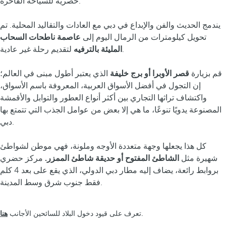
حصرية للسياحة الفاخرة.
يندمج الحديث والفن والإبداع في دبي مع العادات والتقاليد المحلية. تم
تحويل كيلومترات من الرمال اليوم إلى
عاصمة ناطحات السحاب
لتقديم رحلة غير عادية.
المليئة بالترفيه
قم بزيارة
قصر الأوبرا أو برج خليفة
الذي يعتبر أطول مبنى في العالم؛
إن التجول في أفضل الأسواق العربية، المعروفة باسم الأسواق،
واكتشاف تراثها التجاري بين أكثر أنواع العطور والتوابل والأقمشة
المصنوعة يدويًا تنوعًا، ما هي إلا بعض من عوامل الجذب التي تتمتع بها
دبي.
كل هذا يجعلها وجهة متعددة الأوجه وملونة، فهي موطن لشواطئ
شهيرة مثل
الشاطئ المفتوح أو حديقة شاطئ الممزر.
مركز حضري
بروابط رائعة، يضاف إليه مطار دبي الدولي، الذي يقع على بعد 4 كلم
فقط جنوب شرق وسط المدينة.
هنا
.
تعرف على قيود دخول البلاد للسائحين الأجانب