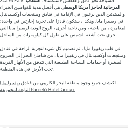
Xcaret Park. السباحة نحو الأفق والغطس لاستكشاف
الشعاب
المرجانية لحاجز أمريكا الوسطى
هي أفضل هدية للغواصين الخبراء
والمبتدئين الذين يرغبون في الإقامة في فنادق ومنتجعات أوكسيدنتال
في ريفييرا مايا. وهكذا ، ستكون قادرًا على تجربة إجازتين في واحدة:
المغامرة ، من ناحية ، ومن ناحية أخرى ، الروح الودية لريفيرا مايا التي
تجري تحت أشعة الشمس على طول كل كيلومترات من الساحل.
في قلب ريفييرا مايا ، تم تصميم كل شيء لتجربة الراحة في فنادق
ومنتجعات أوكسيدنتال في ريفييرا مايا ، من شاطئ البحر إلى الصروح
الصغيرة أو حمامات السباحة الطبيعية التي تتدفق من الأنهار الفريدة
تحت الأرض في هذه المنطقة.
اكتشف جميع وجوه منطقة البحر الكاريبي من فنادق
ريفييرا مايا
التابعة لمجموعة Barceló Hotel Group.