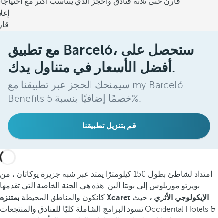
قارن حتى ثلاثة فنادق واحجز الذي يتناسب أكثر مع احتياجا
إغل
قار
مع تطبيق Barceló، ستحصل على
أفضل الأسعار في متناول يدك.
سيمنحك الحجز عبر تطبيقنا مع my Barceló
Benefits خصمًا إضافيًا بنسبة 5%.
قم بتنزيل تطبيقنا
امتداد لشاطئ بطول 150 كيلومترًا يمتد عبر شبه جزيرة يوكاتان ، من
بويرتو موريلوس إلى بونتا ألين. هذه هي الجنة الخاصة التي تقدمها
بمتنزه Xcaret الإيكولوجي الأثري ،
حيث
كانكون والمناطق المحيطة
تسود البرامج الشاملة كليًا للفنادق والمنتجعات Occidental Hotels &