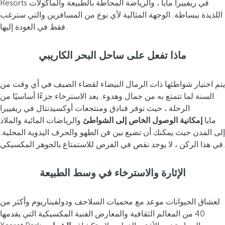
Resorts في ريفييرا مايا ، والرياضة المحاطة بالطبيعة والمأكولات
اللذيذة ببساطة. الوجهة المثالية لأي نوع من المسافرين والتي سترغب
فقط في العودة إليها.
ماذا تفعل على ساحل البحر الكاريبي
يتم اختيار شواطئها ذات الرمال البيضاء لقضاء الصيف في أي وقت من
السنة لما تتمتع به من جمال وهدوء. يعد الاسترخاء جزءًا أساسيًا من
الرحلة ، حيث توفر فنادق ومنتجعات أوكسيدنتال في ريفييرا
مايا
إمكانية الوصول الخاص إلى الشواطئ
والرياضات المائية والملاذ
إلى المدن حيث يمكنك أن تضيع بين فن الطهو والحرف اليدوية المحلية.
في هذا الركن ، لا يوجد نقص في الفرص للاستمتاع بالجوهر المكسيكي.
الإثارة والاسترخاء في وسط الطبيعة
لعشاق الحيوانات موعد مع محميات السلاحف ودولفيناريوم وأكثر من
40 من المعالم الثقافية والمعارض الفنية المكسيكية التي يقدمها