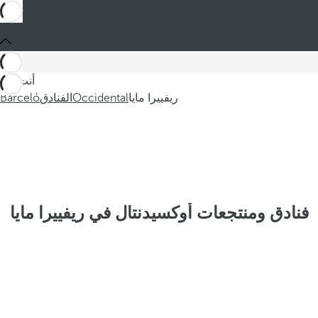
أنت في
ريفييرا مايا
Occidental
الفنادق
Barceló
فنادق ومنتجعات أوكسيدنتال في ريفييرا مايا