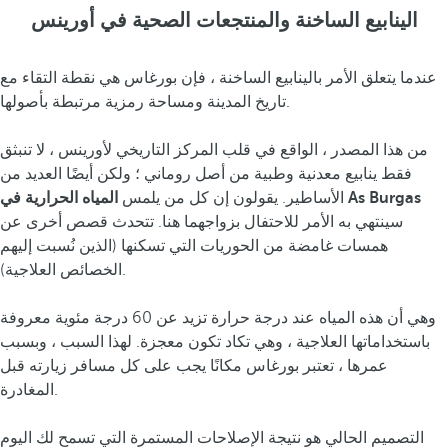
الينابيع الساخنة والمنتجعات الصحية في أورينس
عندما يتعلق الأمر بالينابيع الساخنة ، فإن بورغاس هي نقطة التقاء مع
تاريخ المدينة ومساحة رمزية مرتبطة بأصولها.
من هذا المصدر ، الواقع في قلب المركز التاريخي لأورينس ، لا تنبثق
فقط ينابيع معدنية وطبية من أصل روماني ؛ ولكن أيضًا العديد من
المياه الحرارية في As Burgas
الأساطير. يقولون إن كل من يلمس
سينتهي به الأمر للاحتفال بزواجهما هنا. تتحدث قصص أخرى عن
همسات غامضة من الحوريات التي تسكنها (الذين نُسبت إليهم
الخصائص العلاجية).
وهي أن هذه المياه عند درجة حرارة تزيد عن 60 درجة مئوية معروفة
باستخداماتها العلاجية ، وهي تكاد تكون معجزة. لهذا السبب ، وبسبب
عمرها ، تعتبر بورغاس مكانًا يجب على كل مسافر زيارته قبل
المغادرة.
التصميم الحالي هو نتيجة الإصلاحات المستمرة التي تسمح لك اليوم