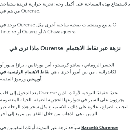
بالاستمتاع بهذه المساحة على أكمل وجه: تجربة حرارية فريدة ستفاجئ
من هم في Ourense.
يوجد في Ourense ينابيع ومنتجعات صحية ساخنة أخرى مثل O
Tinteiro أو Outariz أو A Chavasqueira.
ماذا ترى في Ourense. نزهة عبر نقاط الاهتمام
الجسر الروماني ، سانتو كريستو ، أس بورغاس ، برازا مايور أو
الكاتدرائية ، من بين أمور أخرى ، هي
نقاط الاهتمام الرئيسية في
ورموز المدينة.
أورينس
يعد الدخول إلى قلب Ourense تحديًا حقيقيًا للتوجيه لأولئك الذين
يجرؤون على السير في شوارعها الحجرية الضيقة. الحيلة المعصومة
لتجنب الضياع ، علاوة على ذلك ، للاستمتاع بكل سحر هذه الرحلة عبر
الزمن ، هي الذهاب من خلال القفز من مربع إلى آخر.
Barceló Ourense
سيأخذ نزهة عبر المدينة أولئك المقيمين في