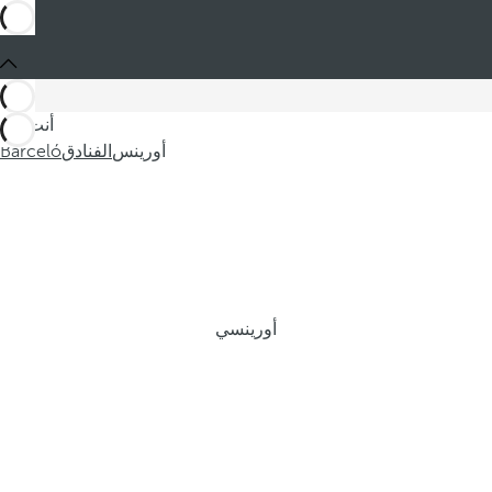
أنت في
أورينس
الفنادق
Barceló
أورينسي