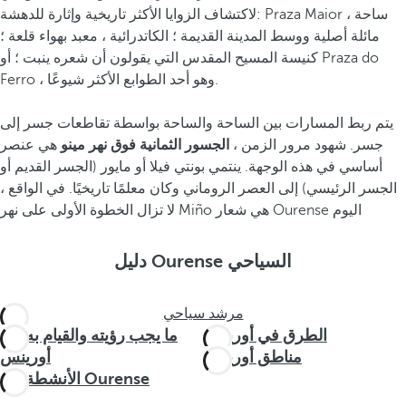
لاكتشاف الزوايا الأكثر تاريخية وإثارة للدهشة: Praza Maior ، ساحة
مائلة أصلية ووسط المدينة القديمة ؛ الكاتدرائية ، معبد بهواء قلعة ؛
كنيسة المسيح المقدس التي يقولون أن شعره ينبت ؛ أو Praza do
Ferro ، وهو أحد الطوابع الأكثر شيوعًا.
يتم ربط المسارات بين الساحة والساحة بواسطة تقاطعات جسر إلى
جسر. شهود مرور الزمن ،
الجسور الثمانية فوق نهر مينو
هي عنصر
أساسي في هذه الوجهة. ينتمي بونتي فيلا أو مايور (الجسر القديم أو
الجسر الرئيسي) إلى العصر الروماني وكان معلمًا تاريخيًا. في الواقع ،
لا تزال الخطوة الأولى على نهر Miño هي شعار Ourense اليوم
دليل Ourense السياحي
مرشد سياحي
الطرق في أورينس
ما يجب رؤيته والقيام به في
مناطق أورينس
أورينس
الأنشطة في Ourense