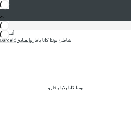
أنت في
شاطئ بونتا كانا بافارو
الفنادق
Barceló
بونتا كانا بلايا بافارو