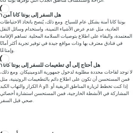
الراحة واستكشاف مناطق الجذب التي توفرها بونتا كانا.
هل السفر إلى بونتا كانا آمن؟
بونتا كانا آمنة بشكل عام للسياح. ومع ذلك، يُنصح باتخاذ الاحتياطات
العادية، مثل عدم عرض الأشياء الثمينة، واستخدام وسائل النقل
المعتمدة، والبقاء على اطلاع بتوصيات السلامة المحلية. تساهم الإقامة
في فنادق معترف بها وذات مواقع جيدة في توفير تجربة أكثر أمانًا
وإمتاعًا.
هل أحتاج إلى أي تطعيمات للسفر إلى بونتا كانا؟
لا توجد لقاحات محددة مطلوبة لدخول جمهورية الدومينيكان. ومع ذلك،
فمن المستحسن أن تكون على اطلاع دائم بالتطعيمات الروتينية، مثل
الكزاز والتهاب الكبد A وB. إذا كنت تخطط لزيارة المناطق الريفية أو
المشاركة في الأنشطة الخارجية، فمن المستحسن استشارة أخصائي
صحي قبل السفر.