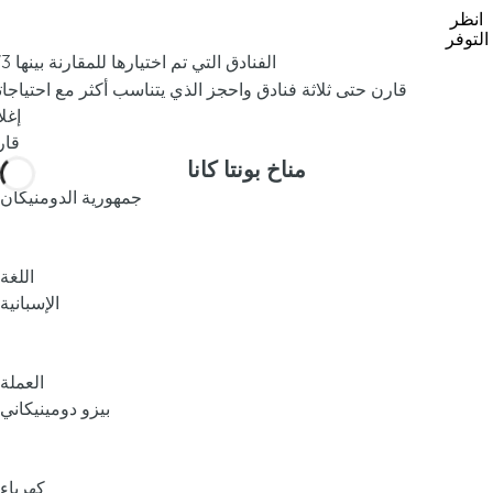
ا
انظر
ل
التوفر
ش
/3 الفنادق التي تم اختيارها للمقارنة بينها
و
قارن حتى ثلاثة فنادق واحجز الذي يتناسب أكثر مع احتياجا
ا
إغل
ط
قار
ئ
مناخ بونتا كانا
ا
جمهورية الدومنيكان
ل
أ
ك
اللغة
ث
الإسبانية
ر
ش
ه
العملة
ر
بيزو دومينيكاني
ة
ف
ي
كهرباء