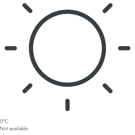
و
غ
ر
و
ب
ا
ل
ش
م
س
ا
ل
ذ
ي
ل
ا
م
0°C
ث
Not available
ي