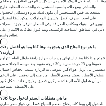
بونتا كانا، يتم قبول الدولار الأمريكي بشكل شائع في الفنادق والمطاعم
والمتاجر. ومع ذلك، بالنسبة للمشتريات والخدمات المحلية خارج
المنتجعات، فمن المستحسن أن يكون لديك بيزو دومينكاني للحصول
على أسعار صرف أفضل وتسهيل المعاملات. يمكن أيضًا استبدال
اليورو في البنوك ومكاتب الصرافة وفي المطار. تتوفر أجهزة الصراف
الآلي في المناطق السياحية الرئيسية، ويتم قبول بطاقات الائتمان على
نطاق واسع.
ما هو نوع المناخ الذي يتمتع به بونتا كانا وما هو أفضل وقت
لزيارته؟
تتمتع بونتا كانا بمناخ استوائي ودرجات حرارة دافئة طوال العام، تتراوح
عمومًا بين 25 درجة مئوية و30 درجة مئوية. يعد موسم الجفاف، من
ديسمبر إلى أبريل، هو الأكثر الموصى به للزيارة بسبب انخفاض احتمال
هطول الأمطار. ويمتد موسم الأمطار من مايو إلى نوفمبر، على الرغم
من أن هطول الأمطار عادة ما يكون قصيرًا ولا يؤثر عادة بشكل كبير
على الأنشطة السياحية.
ما هي متطلبات السفر لدخول بونتا كانا؟
للدخول إلى بونتا كانا، يحتاج معظم السياح فقط إلى جواز سفر ساري