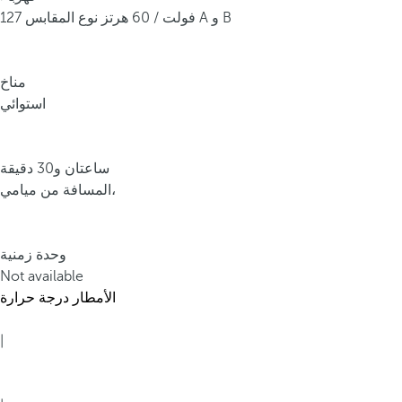
ب
127 فولت / 60 هرتز نوع المقابس A و B
و
ن
ت
مناخ
ا
استوائي
ك
ا
ن
ساعتان و30 دقيقة
ا
المسافة من ميامي،
،
و
ا
وحدة زمنية
ل
Not available
م
الأمطار
درجة حرارة
ع
ر
|
و
ف
ب