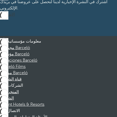
اشترك في النشرة الإخبارية لدينا لتحصل على عروضنا في بريدك
الإلكتروني.
الاشتراك
معلومات مؤسساتية
مجموعة Barceló
مؤسسة Barceló
Vacaciones Barceló
Barceló Films
موظفو Barceló
قناة الشكوى
الشركات
المنخرطين
الشركاء
Dorint Hotels & Resorts
الاتصال