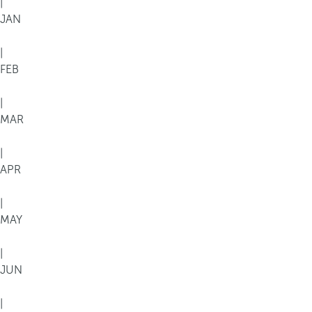
|
م
JAN
ي
ا
|
ه
FEB
ه
ا
|
ل
MAR
ف
ي
|
ر
APR
و
ز
|
ي
MAY
ة
ا
|
ل
JUN
م
ح
|