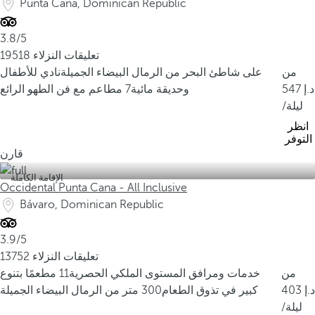
Punta Cana, Dominican Republic
3.8/5
19518 تعليقات النزلاء
ش
من
على شاطئ البحر من الرمال البيضاء الجميلة
نادي للأطفال
ا
547
وحديقة مائية
7 مطاعم مع فن الطهو الرائع
/ليلة
ط
انظر
ئ
التوفر
ب
قارن
ا
الإقامة الكاملة
ف
Occidental Punta Cana - All Inclusive
Bávaro, Dominican Republic
ا
ر
3.9/5
و
13752 تعليقات النزلاء
أ
من
خدمات ومرافق المستوى الملكي الحصرية
11 مطعمًا بتنوع
ح
403
كبير في تذوق الطعام
300 متر من الرمال البيضاء الجميلة
د
/ليلة