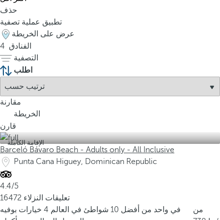
حذف
تطبيق عملية تصفية
عرض على الخريطة
الفنادق
4
التصفية
اطلب
مقارنة
الخريطة
قارن
الإقامة الكاملة
Barceló Bávaro Beach - Adults only - All Inclusive
Punta Cana Higuey, Dominican Republic
4.4/5
16472 تعليقات النزلاء
من
في واحد من أفضل 10 شواطئ في العالم
4 خيارات بوفيه