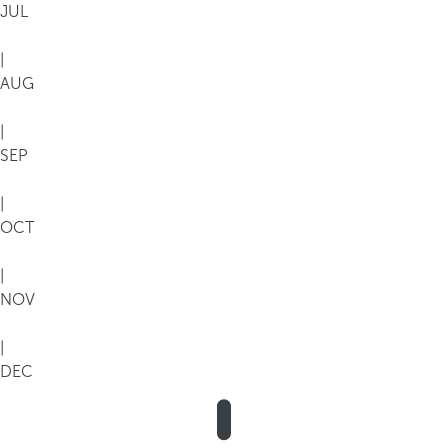
م
JUL
ي
ة
|
ب
AUG
ا
ل
|
ش
SEP
ع
ا
|
ب
OCT
ا
ل
|
م
NOV
ر
ج
|
ا
DEC
ن
ي
ة