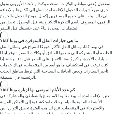
المفعول. يُعفى مواطنو الولايات المتحدة وكندا والاتحاد الأوروبي ودول
أخرى من تأشيرات الدخول للإقامة لمدة تصل إلى 30 يومًا. بالإضافة
إلى ذلك، يجب على جميع المسافرين إكمال نموذج الدخول والخروج
الرقمي، المعروف باسم التذكرة الإلكترونية، قبل الوصول. تحقق من
المتطلبات المحددة بناءً على جنسيتك قبل السفر.
ما هي خيارات النقل المتوفرة في بونتا كانا؟
في بونتا كانا، وسائل النقل الأكثر شيوعًا للسياح هي وسائل النقل
الخاصة أو المشتركة التي تنظمها الفنادق أو وكالات السفر. تتوفر أيضًا
سيارات الأجرة، ولكن يُنصح بالاتفاق على السعر قبل بدء الرحلة. إذا
كنت ترغب في استكشاف ما هو أبعد من المنتجعات، فهناك خدمات
تأجير السيارات وبعض الحافلات السياحية التي تربط مناطق الجذب
الرئيسية في المنطقة.
كم عدد الأيام الموصى بها لزيارة بونتا كانا؟
تعتبر الإقامة لمدة أسبوع مثالية للاستمتاع بالشواطئ والمشاركة في
الأنشطة المائية والقيام برحلات استكشافية إلى الأماكن القريبة
والاسترخاء في المنتجعات. تتيح لك هذه الفترة تحقيق التوازن بين