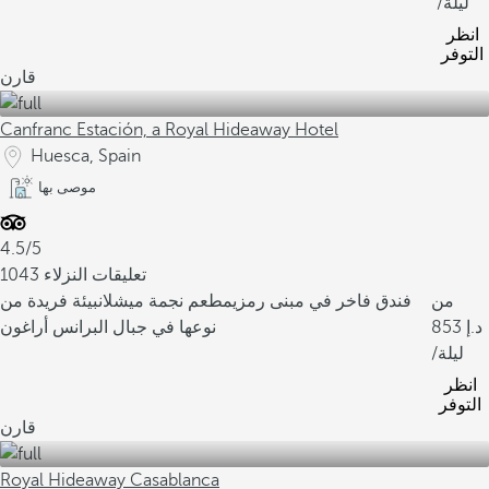
/ليلة
انظر
التوفر
قارن
Canfranc Estación, a Royal Hideaway Hotel
Huesca, Spain
موصى بها
4.5/5
1043 تعليقات النزلاء
من
فندق فاخر في مبنى رمزي
مطعم نجمة ميشلان
بيئة فريدة من
853
نوعها في جبال البرانس أراغون
/ليلة
انظر
التوفر
قارن
Royal Hideaway Casablanca