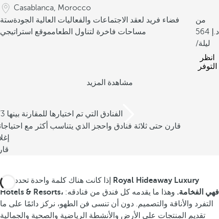
Casablanca, Morocco
من
فضاء فريد لعقد الاجتماعات والفعاليات العالية الجودة
ستة
564
مساحات فاخرة لتناول الطعام
موقع استراتيجي
/ليلة
انظر
التوفر
مشاهدة المزيد
/3 الفنادق التي تم اختيارها للمقارنة بينها
قارن حتى ثلاثة فنادق واحجز الذي يتناسب أكثر مع احتياجا
إغل
قار
Royal Hideaway Luxury
إذا كانت هناك كلمة واحدة تحدد روح
Hotels & Resorts، فهي الفخامة.
وهذا ما يقدمه كل فندق من فنادقه:
التفرد والأناقة والتصميم. دون أن تنسى فن الطهو، نركز دائمًا على ما
تقديم المنتجات على الأرض والأنشطة الرياضية والصحية والجمالية