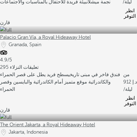
/ليلة
نجمة ميشلان
بيئة فريدة للاحتفال بالمناسبات والاجتماعات
انظر
التوفر
قارن
Palacio Gran Vía, a Royal Hideaway Hotel
Granada, Spain
4.9/5
295 تعليقات النزلاء
من
فندق فاخر في مبنى تاريخي
سطح فريد يطل على قصر الحمراء
912
والكاتدرائية
موقع متميز أمام الكاتدرائية والبايسين وقصر
/ليلة
الحمراء
انظر
التوفر
قارن
The Orient Jakarta, a Royal Hideaway Hotel
Jakarta, Indonesia