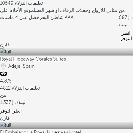
10549 تعليقات النزلاء
من
مثالي للأزواج وحفلات الزفاف أو شهر العسل
موقع الأحلام على
687
حصل على 4 ماسات AAA
شاطئ البحر
/ليلة
انظر
التوفر
قارن
Royal Hideaway Corales Suites
Adeje, Spain
4.8/5
4812 تعليقات النزلاء
من
/ليلة
1.337
انظر التوفر
قارن
El Embajador, a Royal Hideaway Hotel