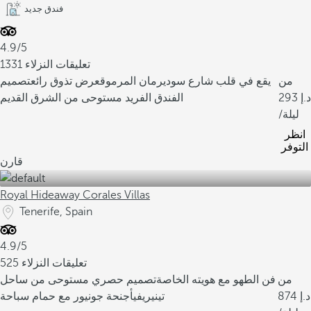
فندق جديد
4.9/5
1331 تعليقات النزلاء
من
يقع في قلب شارع سوديرمان المرموق
عرض تذوق رائع
تصميم
293
الفندق الفريد مستوحى من الشرق القديم
/ليلة
انظر
التوفر
قارن
Royal Hideaway Corales Villas
Tenerife, Spain
4.9/5
525 تعليقات النزلاء
من
فن الطهو مع هويته الخاصة
تصميم حصري مستوحى من ساحل
874
تينيريفي
أجنحة جونيور مع حمام سباحة