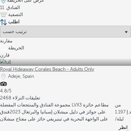
عرض على الخريطة
الفنادق
11
التصفية
اطلب
مقارنة
الخريطة
قارن
Royal Hideaway Corales Beach - Adults Only
Adeje, Spain
4.8/5
2468 تعليقات النزلاء
من
3 مطاعم حائزة
مجموعة الفنادق والمنتجعات المفضلة LVX
1.197
على جوائز في دليل ميشلان إسبانيا والبرتغال 2023
فندق
/ليلة
على الواجهة البحرية في تينيريفي حائز على مفتاح ميشلان
انظر