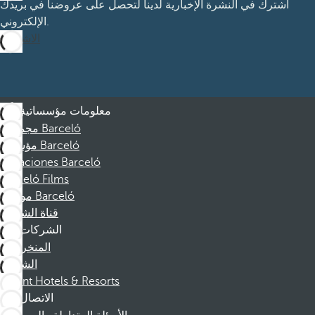
اشترك في النشرة الإخبارية لدينا لتحصل على عروضنا في بريدك
الإلكتروني.
الاشتراك
معلومات مؤسساتية
مجموعة Barceló
مؤسسة Barceló
Vacaciones Barceló
Barceló Films
موظفو Barceló
قناة الشكوى
الشركات
المنخرطين
الشركاء
Dorint Hotels & Resorts
الاتصال