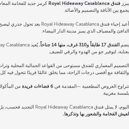
يبرز
فندق Royal Hideaway Casablanca
كرمز جديد للفخامة المعاصر
يجمع بين الأناقة والتصميم والأصالة.
أعيد إحياء فندق  Casablanca
الدافئ والمضياف الذي يميز مدينة الدار البيضاء.
يضم
الفندق 17 طابقاً و310 غرف، منها 14 جناحاً.
بعناية، لتوفير جو من الهدوء والرقي للضيف.
التصميم المعماري للفندق مستوحى من القواعد الجمالية المحلية وترا
والثقافة مع أقصى درجات الراحة، مما يخلق عالمًا فريدًا تتحول فيه كل
تتراوح العروض المطعمية —المقدمة في
6 فضاءات فريدة
من المأكولا
بلمسة مغربية.
اليوم، لا يمثل فندق Royal Hideaway Casablanca التجديد فحسب، بل يرمز أيضًا إلى ولادة جديدة لمدينة تتطلع إلى المستقبل دون أن تنسى تاريخها. وجهة جديدة لمن يبحث عن أكثر من مجرد فندق:
لعيش الفخامة والشعور بها وتذكرها.