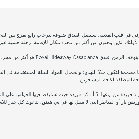
قي في قلب المدينة. يستقبل الفندق ضيوفه بترحاب رائع يمزج بين الفخا
ة لأولئك الذين يبحثون عن أكثر من مجرد مكان للإقامة: رحلة حسية عبر 
قامة، بل هو تجربة تحتفي بفن العيش الجيد.
، من بينها 14 جناحًا موزعة على 17 طابقًا، جميعها مصممة لتكون ملاذًا للهدوء والجمال. المواد 
حة المطلقة لكافة المسافرين.
إن المأكولات التي يقدمها فندق Royal Hideaway Casablanca هي تجربة فريدة من نوعها
رتس بار
أو المناظر التي لا مثيل لها في
بي-هيفن
، يدعوك كل خيار للاس