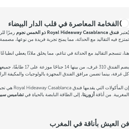
فن الفخامة المعاصرة في قلب الدار البيضاء
يُعتبر
فندق Royal Hideaway Casablanca ذو الخمس نجوم
رمزًا للر
تمتزج فيه التقاليد مع الحداثة، مما يمنح تجربة فريدة من نوعها، مصمم
المشاركة
هنا، تنسجم التقاليد مع الحداثة في تناغم، مما يخلق ملاذًا يعطي انطباعًا بتوقف الزمن. فندق Royal Hideaway Casablanca هو أكثر من مجرد مكان للإ
أضف إلى المفضلة
يضم الفندق 310 غرف
شاهد المزيد من الصور ومقاطع الفيديو
كل غرفة، بينما تضمن مرافق الفندق المجهزة بالولوجيات والمكيفة الرا
المغربية. من أناقة
أزوريتا
، إلى الطاقة النابضة بالحياة في
تشامبس سبو
فن العيش بأناقة في المغرب