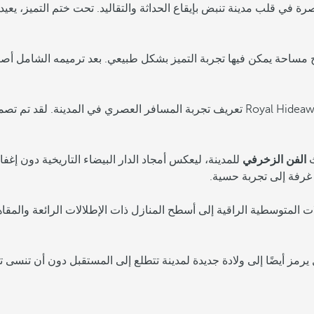
ة في قلب مدينة تنبض بإيقاع الحداثة والتقاليد. تحت ختم التميز، يع
Royal Hideaway بعد تحول جذري ليصبح مساحة يمكن فيها تجربة التميز بشكل طبيعي. بعد تر
يُعيد Royal Hideaway Casablanca تعريف تجربة المسافر العصري في الم
ث
الفن الزخرفي
للمدينة، ليعكس أمجاد الدار البيضاء التاريخية دون إغ
 غرفة إلى تجربة حسية.
ت المتوسطية الراقية إلى أسطح المنازل ذات الإطلالات الرائعة والمق