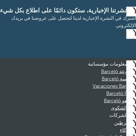
مع نشرتنا الإخبارية، ستكون دائمًا على اطلاع بكل شيء
اشترك في النشرة الإخبارية لدينا لتحصل على عروضنا في بريدك
الإلكتروني.
الاشتراك
معلومات مؤسساتية
مجموعة Barceló
مؤسسة Barceló
Vacaciones Barceló
Barceló Films
موظفو Barceló
قناة الشكوى
الشركات
المنخرطين
الشركاء